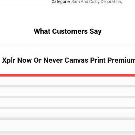
Categorie
:
Sam And Colby Decoration
,
What Customers Say
y Xplr Now Or Never Canvas Print Premiu