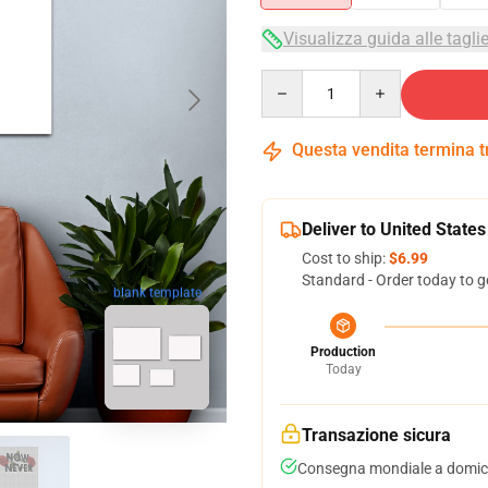
Visualizza guida alle tagli
Quantity
Questa vendita termina 
Deliver to United States
Cost to ship:
$6.99
Standard - Order today to g
blank template
Production
Today
Transazione sicura
Consegna mondiale a domici