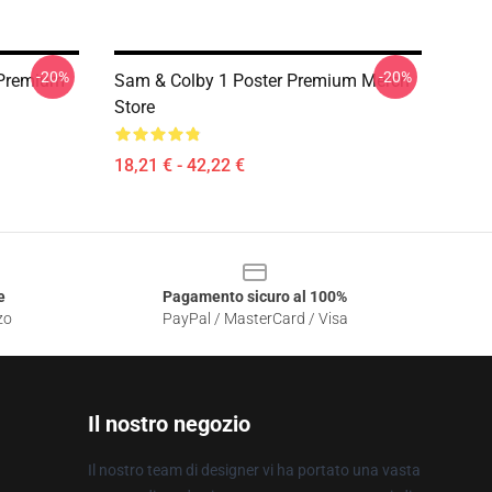
-20%
-20%
 Premium
Sam & Colby 1 Poster Premium Merch
Store
18,21 € - 42,22 €
e
Pagamento sicuro al 100%
zo
PayPal / MasterCard / Visa
Il nostro negozio
Il nostro team di designer vi ha portato una vasta