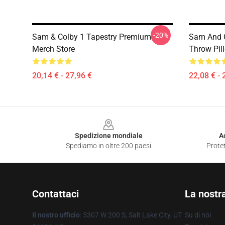
-20%
Sam & Colby 1 Tapestry Premium
Sam And C
Merch Store
Throw Pil
20,14 € - 27,96 €
22,08 € - 
Footer
Spedizione mondiale
A
Spediamo in oltre 200 paesi
Protet
Contattaci
La nostr
Il nostro ufficio
: 5307 W 200 S, Salt Lake City, UT
Su di noi