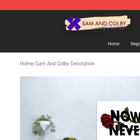
Sam And Colby Shop - Official Sam And Colby Mercha
Home
Nego
Home
/
Sam And Colby Decoration