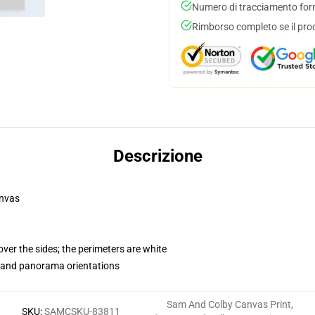
Numero di tracciamento forni
Rimborso completo se il pro
Descrizione
anvas
ver the sides; the perimeters are white
t and panorama orientations
Sam And Colby Canvas Print
,
SKU
:
SAMCSKU-83811