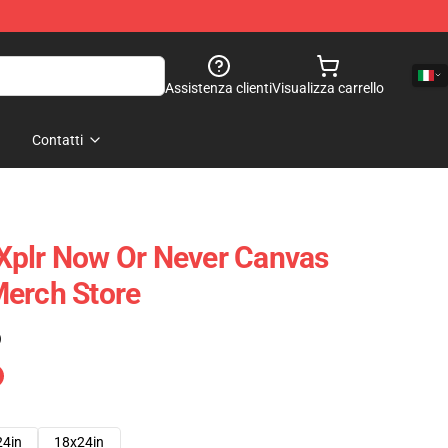
Assistenza clienti
Visualizza carrello
Contatti
Xplr Now Or Never Canvas
Merch Store
)
24in
18x24in