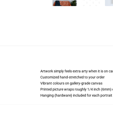
Artwork simply feels extra arty when it is on c
Customized hand-stretched to your order
Vibrant colours on gallery-grade canvas
Printed picture wraps roughly 1/4 inch (6mm) o
Hanging {hardware} included for each portrai