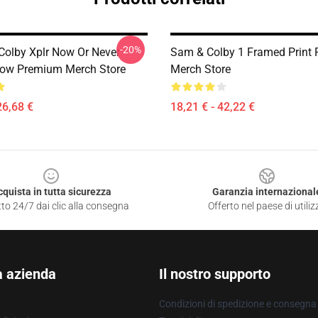
-20%
olby Xplr Now Or Never
Sam & Colby 1 Framed Print
low Premium Merch Store
Merch Store
26,68 €
18,21 € - 42,22 €
cquista in tutta sicurezza
Garanzia internazional
to 24/7 dai clic alla consegna
Offerto nel paese di utiliz
a azienda
Il nostro supporto
Condizioni di spedizione e consegna