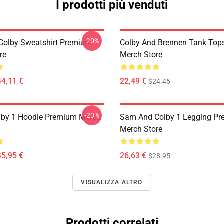
I prodotti più venduti
-20%
olby Sweatshirt Premium
Colby And Brennen Tank Top
re
Merch Store
44,11 €
22,49 €
$24.45
-20%
lby 1 Hoodie Premium Merch
Sam And Colby 1 Legging P
Merch Store
45,95 €
26,63 €
$28.95
VISUALIZZA ALTRO
Prodotti correlati