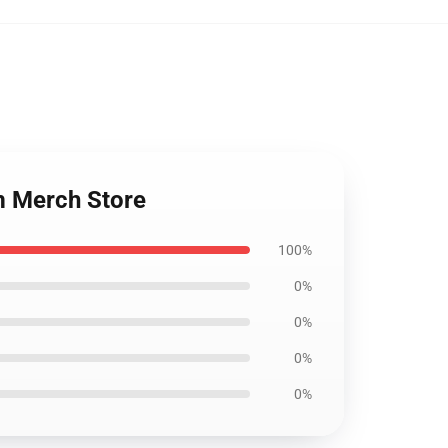
m Merch Store
100%
0%
0%
0%
0%