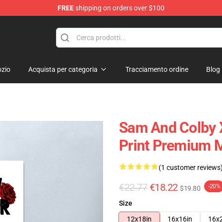
FREE
shipping on orders over $100
ndise Store
zio
Acquista per categoria
Tracciamento ordine
Blog
Sam And Colby 
Print Premium 
(1 customer reviews
€22.77
€18.22
-20%
$19.80
Size
12x18in
16x16in
16x