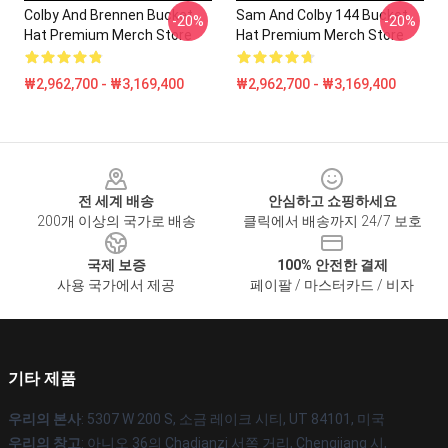
Colby And Brennen Bucket
Sam And Colby 144 Bucket
-20%
-20%
Hat Premium Merch Store
Hat Premium Merch Store
₩2,962,700 - ₩3,169,400
₩2,962,700 - ₩3,169,400
Footer
전 세계 배송
안심하고 쇼핑하세요
200개 이상의 국가로 배송
클릭에서 배송까지 24/7 보호
국제 보증
100% 안전한 결제
사용 국가에서 제공
페이팔 / 마스터카드 / 비자
기타 제품
우리의 본사
: 5307 W 200 S, 소금 레이크 시티, UT 84101, 미국
우리의 창고
: 아니오 36의 Chadianzi 서쪽 거리, Chengjiang 시,