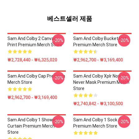
베스트셀러 제품
Sam And Colby 2 Canvas
Sam And Colby Bucket Hat
-20%
-20%
Print Premium Merch Store
Premium Merch Store
₩2,728,440 - ₩6,325,020
₩2,962,700 - ₩3,169,400
Sam And Colby Cap Premium
Sam And Colby Xplr Now Or
-20%
-20%
Merch Store
Never Mask Premium Merch
Store
₩2,962,700 - ₩3,169,400
₩2,740,842 - ₩3,100,500
Sam And Colby 1 Shower
Sam And Colby 1 Sock
-20%
-20%
Curtain Premium Merch
Premium Merch Store
Store