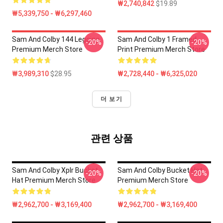
₩2,740,842
$19.89
₩5,339,750 - ₩6,297,460
Sam And Colby 144 Legging
Sam And Colby 1 Framed
-20%
-20%
Premium Merch Store
Print Premium Merch Store
₩3,989,310
$28.95
₩2,728,440 - ₩6,325,020
더 보기
관련 상품
Sam And Colby Xplr Bucket
Sam And Colby Bucket Hat
-20%
-20%
Hat Premium Merch Store
Premium Merch Store
₩2,962,700 - ₩3,169,400
₩2,962,700 - ₩3,169,400