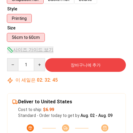
Style
Printing
Size
56cm to 60cm
사이즈 가이드 보기
Quantity
장바구니에 추가
이 세일은
02
:
32
:
45
Deliver to United States
Cost to ship:
$6.99
Standard - Order today to get by
Aug. 02 - Aug. 09