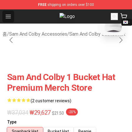
FREE
shipping on orders over $100
blank template
Open menu
Sam And Colby Shop - Official Sa
홈
/
Sam And Colby Accessories
/
Sam And Colby Bucket Hat
Sam And Colby 1 Bucket Hat
Premium Merch Store
(2 customer reviews)
₩37,034
₩29,627
-20%
$21.50
Type
Snapback Hat
Bucket Hat
Beanie