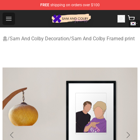
FREE
shipping on orders over $100
Sam And Colby Shop - Official Sam And Colby Merchandi
Open menu
홈
/
Sam And Colby Decoration
/
Sam And Colby Framed print