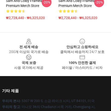
Sam And Colby Framed Print
Sam And Colby Framed Print
-20%
-20%
Premium Merch Store
Premium Merch Store
₩2,728,440 - ₩6,325,020
₩2,728,440 - ₩6,325,020
Footer
전 세계 배송
안심하고 쇼핑하세요
200개 이상의 국가로 배송
클릭에서 배송까지 24/7 보호
국제 보증
100% 안전한 결제
사용 국가에서 제공
페이팔 / 마스터카드 / 비자
기타 제품
우리의 본사
: 5307 W 200 S, 소금 레이크 시티, UT 84101, 미국
우리의 창고
: 아니오 36의 Chadianzi 서쪽 거리, Chengjiang 시,