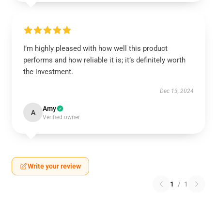
I’m highly pleased with how well this product
performs and how reliable it is; it’s definitely worth
the investment.
Dec 13, 2024
Amy
A
Verified owner
Write your review
1
/
1