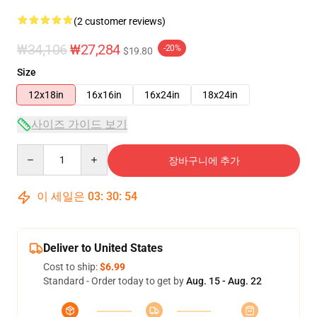
(2 customer reviews)
₩34,106
₩27,284
-20%
$19.80
Size
12x18in
16x16in
16x24in
18x24in
사이즈 가이드 보기
Quantity
장바구니에 추가
이 세일은
03
:
30
:
54
Deliver to United States
Cost to ship:
$6.99
Standard - Order today to get by
Aug. 15 - Aug. 22