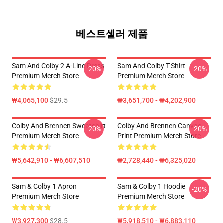
베스트셀러 제품
Sam And Colby 2 A-Line Dress
Sam And Colby T-Shirt
-20%
-20%
Premium Merch Store
Premium Merch Store
₩4,065,100
$29.5
₩3,651,700 - ₩4,202,900
Colby And Brennen Sweatshirt
Colby And Brennen Canvas
-20%
-20%
Premium Merch Store
Print Premium Merch Store
₩5,642,910 - ₩6,607,510
₩2,728,440 - ₩6,325,020
Sam & Colby 1 Apron
Sam & Colby 1 Hoodie
-20%
Premium Merch Store
Premium Merch Store
₩3,927,300
$28.5
₩5,918,510 - ₩6,883,110