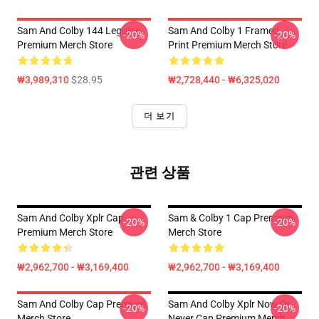
Sam And Colby 144 Legging
Sam And Colby 1 Framed
-20%
-20%
Premium Merch Store
Print Premium Merch Store
₩3,989,310
$28.95
₩2,728,440 - ₩6,325,020
더 보기
관련 상품
Sam And Colby Xplr Cap
Sam & Colby 1 Cap Premium
-20%
-20%
Premium Merch Store
Merch Store
₩2,962,700 - ₩3,169,400
₩2,962,700 - ₩3,169,400
Sam And Colby Cap Premium
Sam And Colby Xplr Now Or
-20%
-20%
Merch Store
Never Cap Premium Merch