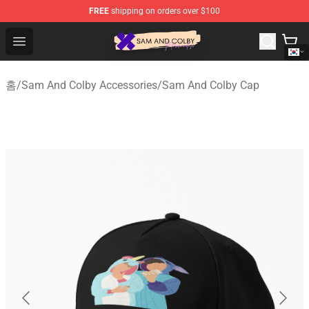
FREE
shipping on orders over $100
Sam And Colby Shop - Official Sam And Colby Merchandi
Open menu
홈
/
Sam And Colby Accessories
/
Sam And Colby Cap