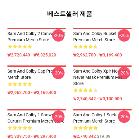
베스트셀러 제품
Sam And Colby 2 Canvas Print
Sam And Colby Bucket Hat
-20%
-20%
Premium Merch Store
Premium Merch Store
₩2,728,440 - ₩6,325,020
₩2,962,700 - ₩3,169,400
Sam And Colby Cap Premium
Sam And Colby Xplr Now Or
-20%
-20%
Merch Store
Never Mask Premium Merch
Store
₩2,962,700 - ₩3,169,400
₩2,740,842 - ₩3,100,500
Sam And Colby 1 Shower
Sam And Colby 1 Sock
-20%
-20%
Curtain Premium Merch Store
Premium Merch Store
₩5,339,750 - ₩6,297,460
₩2,740,842
$19.89