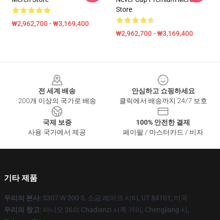
Store
₩2,962,700 - ₩3,169,400
₩2,962,700 - ₩3,169,400
Footer
전 세계 배송
안심하고 쇼핑하세요
200개 이상의 국가로 배송
클릭에서 배송까지 24/7 보호
국제 보증
100% 안전한 결제
사용 국가에서 제공
페이팔 / 마스터카드 / 비자
기타 제품
우리의 본사
: 5307 W 200 S, 소금 레이크 시티, UT 84101, 미국
우리의 창고
: 아니오 36의 Chadianzi 서쪽 거리, Chengjiang 시,