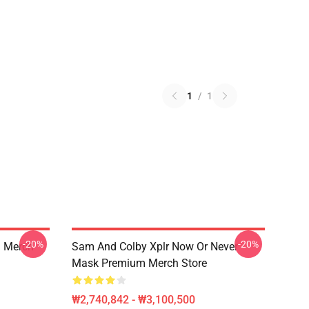
1
/
1
-20%
-20%
 Merch
Sam And Colby Xplr Now Or Never
Mask Premium Merch Store
₩2,740,842 - ₩3,100,500