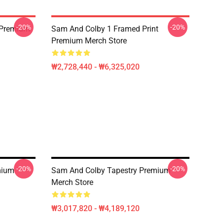
-20%
-20%
 Premium
Sam And Colby 1 Framed Print
Premium Merch Store
₩2,728,440 - ₩6,325,020
-20%
-20%
mium
Sam And Colby Tapestry Premium
Merch Store
₩3,017,820 - ₩4,189,120