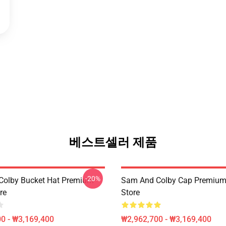
베스트셀러 제품
-20%
Colby Bucket Hat Premium
Sam And Colby Cap Premium
re
Store
0 - ₩3,169,400
₩2,962,700 - ₩3,169,400