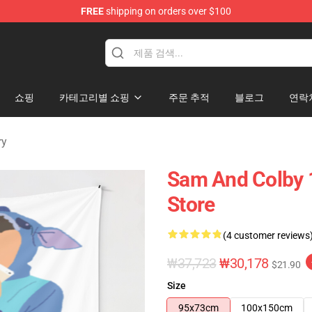
FREE
shipping on orders over $100
ndise Store
쇼핑
카테고리별 쇼핑
주문 추적
블로그
연락
ry
Sam And Colby 
Store
(4 customer reviews
₩37,723
₩30,178
$21.90
Size
95x73cm
100x150cm