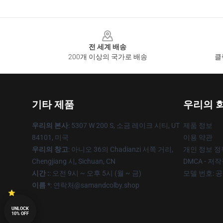
Footer
전 세계 배송
200개 이상의 국가로 배송
클
기타 제품
우리의 
우리의 본사
: 5307 W 200 S, 소금 레이크 시티, UT
제품 정보
84101, 미국
이용 약관
우리의 창고
: 아니오 36의 Chadianzi 서쪽 거리,
개인 정보 정
Chengjiang 시, Sichuan, CN
DMCA - 저
시간 :
: 오전 9시 ~ 오후 5시 (월 ~ 금)
모델 번호: 
이름 *
: 연락처@samandcolby.shop
UNLOCK
10% OFF