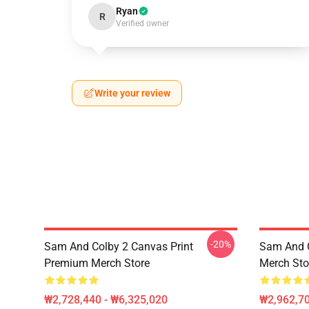
Ryan
R
Verified owner
Write your review
-20%
Sam And Colby 2 Canvas Print
Sam And 
Premium Merch Store
Merch Sto
₩2,728,440 - ₩6,325,020
₩2,962,70