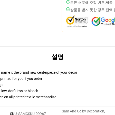
모든 소포에 추적 번호 제공
상품을 받지 못한 경우 전액
설명
g, name it the brand new centerpiece of your decor
 printed for you if you order
dge
 low, don't iron or bleach
nce on all printed textile merchandise.
Sam And Colby Decoration
,
SKU
:
SAMCSKU-99967