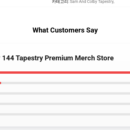
카테고리
:
Sam And Colby Tapestry
,
What Customers Say
y 144 Tapestry Premium Merch Store