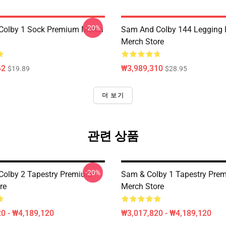
-20%
Colby 1 Sock Premium Merch
Sam And Colby 144 Legging
Merch Store
42
₩3,989,310
$19.89
$28.95
더 보기
관련 상품
-20%
olby 2 Tapestry Premium
Sam & Colby 1 Tapestry Pre
re
Merch Store
0 - ₩4,189,120
₩3,017,820 - ₩4,189,120