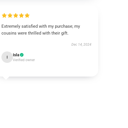
Extremely satisfied with my purchase; my
cousins were thrilled with their gift.
Dec 14, 2024
Isla
I
Verified owner