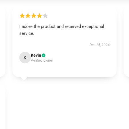
I adore the product and received exceptional
service.
Dec 15, 2024
Kevin
K
Verified owner