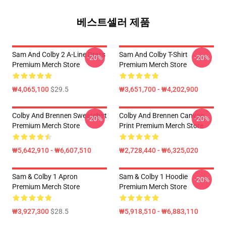
베스트셀러 제품
Sam And Colby 2 A-Line Dress
Sam And Colby T-Shirt
-20%
-20%
Premium Merch Store
Premium Merch Store
₩4,065,100
$29.5
₩3,651,700 - ₩4,202,900
Colby And Brennen Sweatshirt
Colby And Brennen Canvas
-20%
-20%
Premium Merch Store
Print Premium Merch Store
₩5,642,910 - ₩6,607,510
₩2,728,440 - ₩6,325,020
Sam & Colby 1 Apron
Sam & Colby 1 Hoodie
-20%
Premium Merch Store
Premium Merch Store
₩3,927,300
$28.5
₩5,918,510 - ₩6,883,110