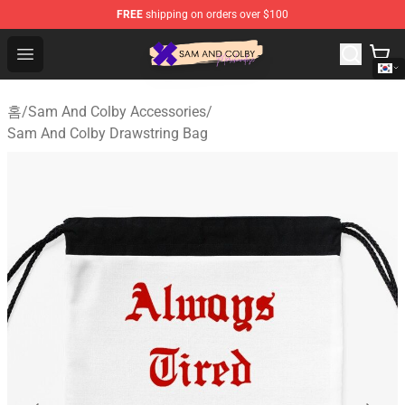
FREE
shipping on orders over $100
Sam And Colby Shop - Official Sam And Colby Merchandi
Open menu
홈
/
Sam And Colby Accessories
/
Sam And Colby Drawstring Bag