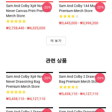
Sam And Colby Xplr Now Or
Sam And Colby 144 Mug
-20%
-20%
Never Canvas Print Premium
Premium Merch Store
Merch Store
₩3,445,000 - ₩3,996,200
₩2,728,440 - ₩6,325,020
더 보기
관련 상품
Sam And Colby Xplr Now Or
Sam And Colby 2 Drawstring
-20%
-20%
Never Drawstring Bag
Bag Premium Merch Store
Premium Merch Store
₩3,438,110 - ₩4,127,110
₩3,438,110 - ₩4,127,110
Sam And Colby 1 Drawstring
Sam And Colby Drawstring