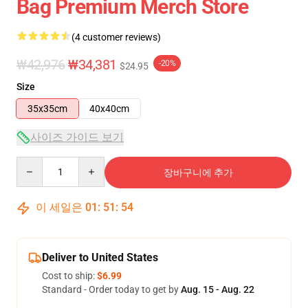
Bag Premium Merch Store
(4 customer reviews)
₩42,976
₩34,381
-20%
$24.95
Size
35x35cm
40x40cm
사이즈 가이드 보기
Quantity
장바구니에 추가
이 세일은
01
:
51
:
54
Deliver to United States
Cost to ship:
$6.99
Standard - Order today to get by
Aug. 15 - Aug. 22