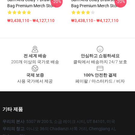
-20%
-20%
Bag Premium Merch Store
Bag Premium Merch Store
₩3,438,110 - ₩4,127,110
₩3,438,110 - ₩4,127,110
Footer
전 세계 배송
안심하고 쇼핑하세요
200개 이상의 국가로 배송
클릭에서 배송까지 24/7 보호
국제 보증
100% 안전한 결제
사용 국가에서 제공
페이팔 / 마스터카드 / 비자
기타 제품
우리의 본사
: 5307 W 200 S, 소금 레이크 시티, UT 84101, 미국
우리의 창고
: 아니오 36의 Chadianzi 서쪽 거리, Chengjiang 시,