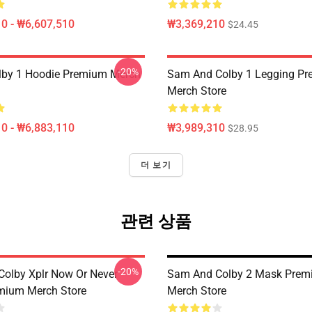
0 - ₩6,607,510
₩3,369,210
$24.45
-20%
lby 1 Hoodie Premium Merch
Sam And Colby 1 Legging P
Merch Store
0 - ₩6,883,110
₩3,989,310
$28.95
더 보기
관련 상품
-20%
olby Xplr Now Or Never
Sam And Colby 2 Mask Pre
mium Merch Store
Merch Store