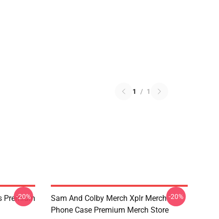
1
/
1
-20%
-20%
s Premium
Sam And Colby Merch Xplr Merch
Phone Case Premium Merch Store