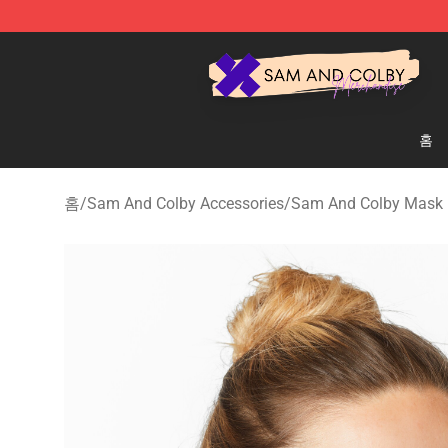
Sam And Colby Shop - Official Sam And Colby Mercha
홈
홈
/
Sam And Colby Accessories
/
Sam And Colby Mask