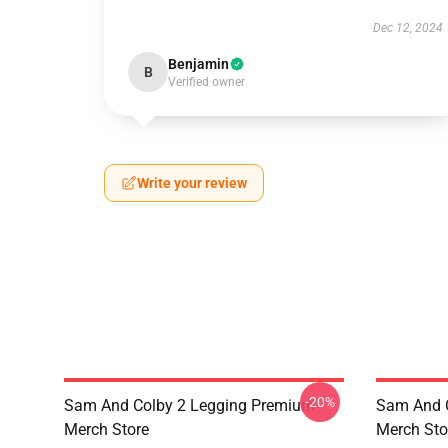
Dec 12, 2024
Benjamin
B
Verified owner
Write your review
-20%
Sam And Colby 2 Legging Premium
Sam And C
Merch Store
Merch Sto