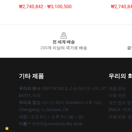
₩2,740,842 - ₩3,100,500
₩2,740,84
Footer
전 세계 배송
200개 이상의 국가로 배송
클
기타 제품
우리의 
우리의 본사
: 5307 W 200 S, 소금 레이크 시티, UT
제품 정보
84101, 미국
이용 약관
우리의 창고
: 아니오 36의 Chadianzi 서쪽 거리,
개인 정보 정
Chengjiang 시, Sichuan, CN
DMCA - 저
시간 :
: 오전 9시 ~ 오후 5시 (월 ~ 금)
모델 번호: 
이름 *
: 연락처@samandcolby.shop