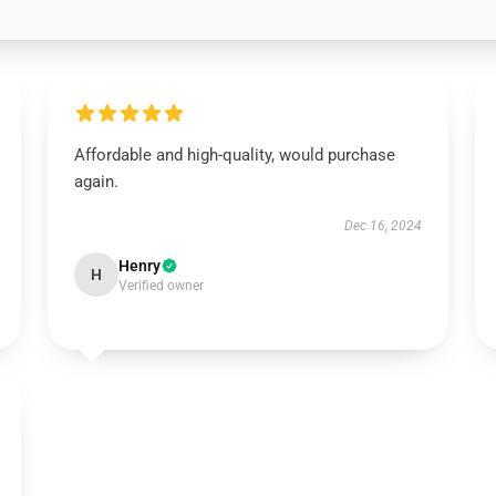
Affordable and high-quality, would purchase
again.
Dec 16, 2024
Henry
H
Verified owner