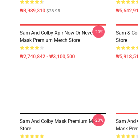
₩3,989,310
₩5,642,91
$28.95
-20%
Sam And Colby Xplr Now Or Never
Sam & Co
Mask Premium Merch Store
Store
₩2,740,842 - ₩3,100,500
₩5,918,51
-20%
Sam And Colby Mask Premium Merch
Sam And C
Store
Mask Pre