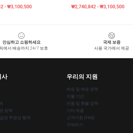
2 - ₩3,100,500
₩2,740,842 - ₩3,100,500
안심하고 쇼핑하세요
국제 보증
릭에서 배송까지 24/7 보호
사용 국가에서 제공
회사
우리의 지원
배송 및 배송 정책
지불 기간
책
반품 및 환불 정책
작권 정책
기타 제품
공급망 투명성 행위
고객지원 (FAQ)
구매하기