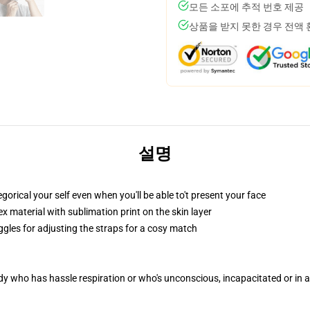
모든 소포에 추적 번호 제공
상품을 받지 못한 경우 전액
설명
ical your self even when you'll be able to't present your face
 material with sublimation print on the skin layer
ggles for adjusting the straps for a cosy match
ody who has hassle respiration or who's unconscious, incapacitated or in