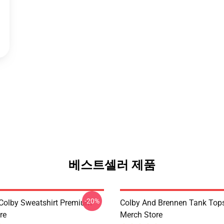
베스트셀러 제품
-20%
olby Sweatshirt Premium
Colby And Brennen Tank Top
re
Merch Store