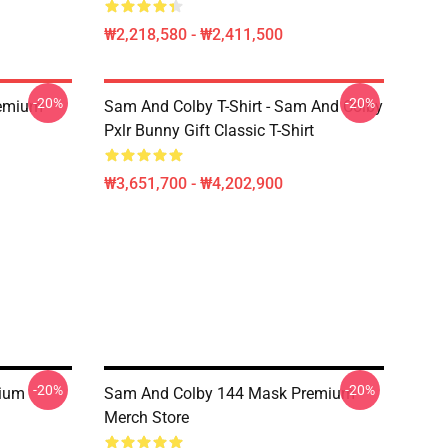
₩2,218,580 - ₩2,411,500
-20%
-20%
remium
Sam And Colby T-Shirt - Sam And Colby
Pxlr Bunny Gift Classic T-Shirt
₩3,651,700 - ₩4,202,900
-20%
-20%
mium
Sam And Colby 144 Mask Premium
Merch Store