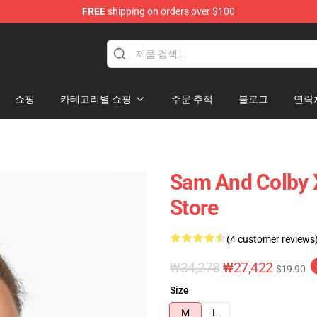
FREE
shipping on orders over $100
ndise Store
쇼핑
카테고리별 쇼핑
주문 추적
블로그
연락
Sam And Colby 
Store
(4 customer reviews
₩34,278
₩27,422
$19.90
Size
M
L