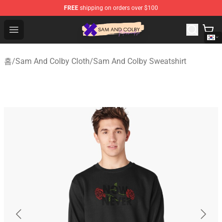
FREE
shipping on orders over $100
Sam And Colby Shop - Official Sam And Colby Merchandi
Open menu
홈
/
Sam And Colby Cloth
/
Sam And Colby Sweatshirt