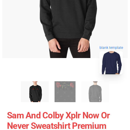
blank template
Sam And Colby Xplr Now Or
Never Sweatshirt Premium