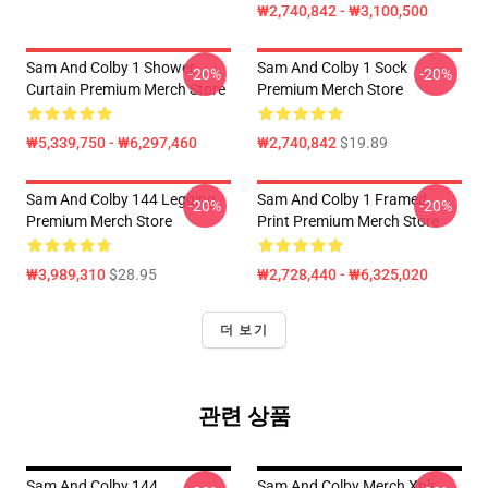
₩2,740,842 - ₩3,100,500
Sam And Colby 1 Shower
Sam And Colby 1 Sock
-20%
-20%
Curtain Premium Merch Store
Premium Merch Store
₩5,339,750 - ₩6,297,460
₩2,740,842
$19.89
Sam And Colby 144 Legging
Sam And Colby 1 Framed
-20%
-20%
Premium Merch Store
Print Premium Merch Store
₩3,989,310
$28.95
₩2,728,440 - ₩6,325,020
더 보기
관련 상품
Sam And Colby 144
Sam And Colby Merch Xplr