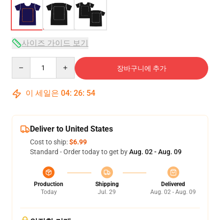
사이즈 가이드 보기
Quantity
장바구니에 추가
이 세일은
04
:
26
:
54
Deliver to United States
Cost to ship:
$6.99
Standard - Order today to get by
Aug. 02 - Aug. 09
Production
Shipping
Delivered
Today
Jul. 29
Aug. 02 - Aug. 09