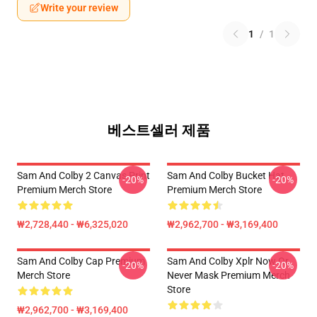
Write your review
1
/
1
베스트셀러 제품
Sam And Colby 2 Canvas Print
Sam And Colby Bucket Hat
-20%
-20%
Premium Merch Store
Premium Merch Store
₩2,728,440 - ₩6,325,020
₩2,962,700 - ₩3,169,400
Sam And Colby Cap Premium
Sam And Colby Xplr Now Or
-20%
-20%
Merch Store
Never Mask Premium Merch
Store
₩2,962,700 - ₩3,169,400