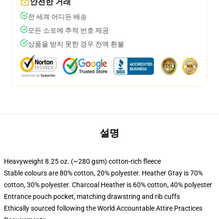
안전한 거래
전 세계 어디든 배송
모든 소포에 추적 번호 제공
상품을 받지 못한 경우 전액 환불
설명
Heavyweight 8.25 oz. (~280 gsm) cotton-rich fleece
Stable colours are 80% cotton, 20% polyester. Heather Gray is 70%
cotton, 30% polyester. Charcoal Heather is 60% cotton, 40% polyester
Entrance pouch pocket, matching drawstring and rib cuffs
Ethically sourced following the World Accountable Attire Practices