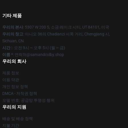
기타 제품
우리의 본사
: 5307 W 200 S, 소금 레이크 시티, UT 84101, 미국
우리의 창고
: 아니오 36의 Chadianzi 서쪽 거리, Chengjiang 시,
Sichuan, CN
시간 :
: 오전 9시 ~ 오후 5시 (월 ~ 금)
이름 *
: 연락처@samandcolby.shop
우리의 회사
제품 정보
이용 약관
개인 정보 정책
DMCA - 저작권 정책
모델 번호: 공급망 투명성 행위
우리의 지원
배송 및 배송 정책
지불 기간