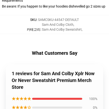
Requirements
Be aware: If you happen to like your hoodies dishevelled go 2 sizes up
SKU
:
SAMCSKU-44547-DEFAULT
Sam And Colby Cloth
,
카테고리
:
Sam And Colby Sweatshirt
,
What Customers Say
1 reviews for Sam And Colby Xplr Now
Or Never Sweatshirt Premium Merch
Store
★★★★★
100%
★★★★☆
0%