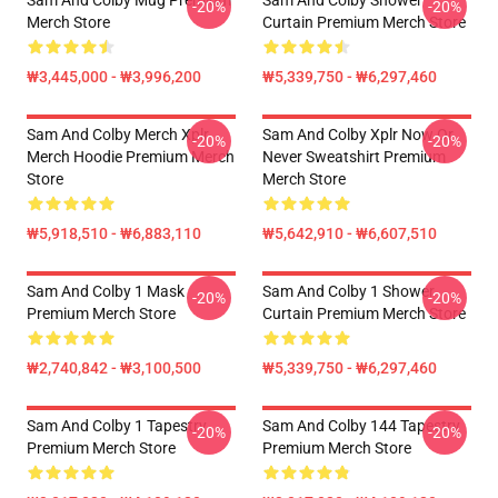
Sam And Colby Mug Premium
Sam And Colby Shower
-20%
-20%
Merch Store
Curtain Premium Merch Store
₩3,445,000 - ₩3,996,200
₩5,339,750 - ₩6,297,460
Sam And Colby Merch Xplr
Sam And Colby Xplr Now Or
-20%
-20%
Merch Hoodie Premium Merch
Never Sweatshirt Premium
Store
Merch Store
₩5,918,510 - ₩6,883,110
₩5,642,910 - ₩6,607,510
Sam And Colby 1 Mask
Sam And Colby 1 Shower
-20%
-20%
Premium Merch Store
Curtain Premium Merch Store
₩2,740,842 - ₩3,100,500
₩5,339,750 - ₩6,297,460
Sam And Colby 1 Tapestry
Sam And Colby 144 Tapestry
-20%
-20%
Premium Merch Store
Premium Merch Store