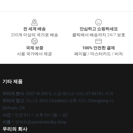
Footer
전 세계 배송
안심하고 쇼핑하세요
200개 이상의 국가로 배송
클릭에서 배송까지 24/7 보호
국제 보증
100% 안전한 결제
사용 국가에서 제공
페이팔 / 마스터카드 / 비자
기타 제품
우리의 본사
: 5307 W 200 S, 소금 레이크 시티, UT 84101, 미국
우리의 창고
: 아니오 36의 Chadianzi 서쪽 거리, Chengjiang 시,
Sichuan, CN
시간 :
: 오전 9시 ~ 오후 5시 (월 ~ 금)
이름 *
: 연락처@samandcolby.shop
우리의 회사