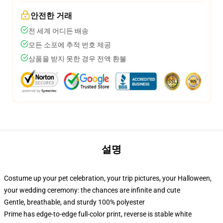
안전한 거래
전 세계 어디든 배송
모든 소포에 추적 번호 제공
상품을 받지 못한 경우 전액 환불
설명
Costume up your pet celebration, your trip pictures, your Halloween,
your wedding ceremony: the chances are infinite and cute
Gentle, breathable, and sturdy 100% polyester
Prime has edge-to-edge full-color print, reverse is stable white