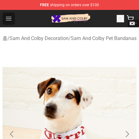
FREE
shipping on orders over $100
Sam And Colby Shop - Official Sam And Colby Merchandi
Open menu
홈
/
Sam And Colby Decoration
/
Sam And Colby Pet Bandanas