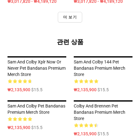
₩3,017,820 - ₩4,189,120
₩3,017,820 - ₩4,189,120
더 보기
관련 상품
Sam And Colby Xplr Now Or
Sam And Colby 144 Pet
Never Pet Bandanas Premium
Bandanas Premium Merch
Merch Store
Store
₩2,135,900
$15.5
₩2,135,900
$15.5
Sam And Colby Pet Bandanas
Colby And Brennen Pet
Premium Merch Store
Bandanas Premium Merch
Store
₩2,135,900
$15.5
₩2,135,900
$15.5