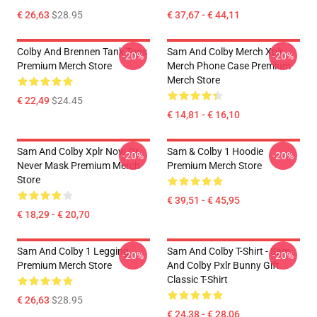
€ 26,63
$28.95
€ 37,67 - € 44,11
Colby And Brennen Tank Tops
Sam And Colby Merch Xplr
-20%
-20%
Premium Merch Store
Merch Phone Case Premium
Merch Store
€ 22,49
$24.45
€ 14,81 - € 16,10
Sam And Colby Xplr Now Or
Sam & Colby 1 Hoodie
-20%
-20%
Never Mask Premium Merch
Premium Merch Store
Store
€ 39,51 - € 45,95
€ 18,29 - € 20,70
Sam And Colby 1 Legging
Sam And Colby T-Shirt - Sam
-20%
-20%
Premium Merch Store
And Colby Pxlr Bunny Gift
Classic T-Shirt
€ 26,63
$28.95
€ 24,38 - € 28,06