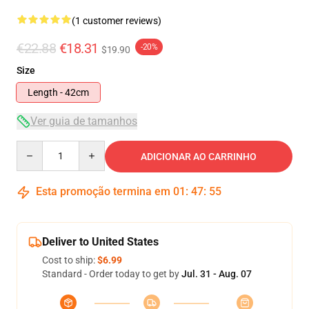
(1 customer reviews)
€22.88
€18.31
-20%
$19.90
Size
Length - 42cm
Ver guia de tamanhos
Quantity
ADICIONAR AO CARRINHO
Esta promoção termina em
01
:
47
:
55
Deliver to United States
Cost to ship:
$6.99
Standard - Order today to get by
Jul. 31 - Aug. 07