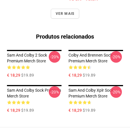
VER MAIS
Produtos relacionados
Sam And Colby 2 Sock
Colby And Brennen Sock
-20%
-20%
Premium Merch Store
Premium Merch Store
€ 18,29
$19.89
€ 18,29
$19.89
Sam And Colby Sock Premium
Sam And Colby Xplr Sock
-20%
-20%
Merch Store
Premium Merch Store
€ 18,29
$19.89
€ 18,29
$19.89