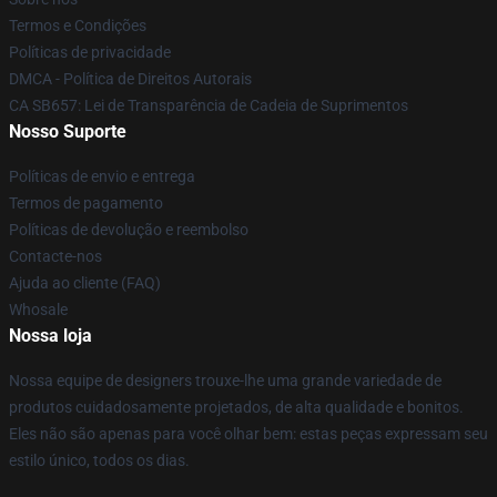
Termos e Condições
Políticas de privacidade
DMCA - Política de Direitos Autorais
CA SB657: Lei de Transparência de Cadeia de Suprimentos
Nosso Suporte
Políticas de envio e entrega
Termos de pagamento
Políticas de devolução e reembolso
Contacte-nos
Ajuda ao cliente (FAQ)
Whosale
Nossa loja
Nossa equipe de designers trouxe-lhe uma grande variedade de
produtos cuidadosamente projetados, de alta qualidade e bonitos.
Eles não são apenas para você olhar bem: estas peças expressam seu
estilo único, todos os dias.