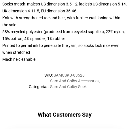
Socks match: males's US dimension 3.5-12, ladies's US dimension 5-14,
UK dimension 4-11.5, EU dimension 36-46
Knit with strengthened toe and heel, with further cushioning within
the sole
58% recycled polyester (produced from recycled supplies), 22% nylon,
15% cotton, 4% spandex, 1% rubber
Printed to permit ink to penetrate the yarn, so socks look nice even
when stretched
Machine cleanable
SKU
:
SAMCSKU-83528
Sam And Colby Accessories
,
Categorias
:
Sam And Colby Sock
,
What Customers Say