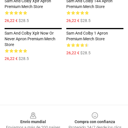
Sam And Colby Xplr Apron
Sam And Colby 144 Apron
Premium Merch Store
Premium Merch Store
26,22 €
$28.5
26,22 €
$28.5
Sam And Colby Xplr Now Or
Sam And Colby 1 Apron
Never Apron Premium Merch
Premium Merch Store
Store
26,22 €
$28.5
26,22 €
$28.5
Footer
Envío mundial
Compra con confianza
Enviamos a más de 200 países
Protegido 24/7 desde los clics