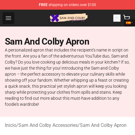
FREE
shipping on orders over $100
Sam And Colby Shop - Official Sam And Colby Merchandi
Open menu
Sam And Colby Apron
A personalized apron that includes the recipient's name in script on
the front. Are you a fan of the adventurous YouTube duo, Sam and
Colby? Do you love cooking up delicious meals in your kitchen? If so,
we have just the thing for you! Introducing the Sam and Colby
apron – the perfect accessory to elevate your culinary skills while
showing off your fandom. Whether whipping up a feast or creating
a quick snack, this practical yet stylish apron will keep you looking
sharp while protecting your clothes from spills and stains. Keep
reading to find out more about this must-have addition to any
foodie's wardrobe!
Inicio
/
Sam And Colby Accessories
/
Sam And Colby Apron