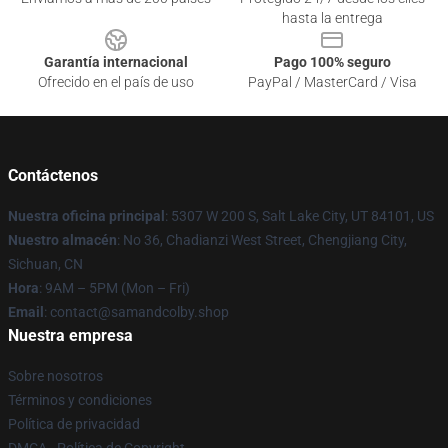
hasta la entrega
Garantía internacional
Pago 100% seguro
Ofrecido en el país de uso
PayPal / MasterCard / Visa
Contáctenos
Nuestra oficina principal
: 5307 W 200 S, Salt Lake City, UT 84101, US
Nuestro almacén
: No 36, Chadianzi West Street, Chengjiang City,
Sichuan, CN
Hora
: 9AM – 5PM (Mon – Fri)
Email
: contact@samandcolby.shop
Nuestra empresa
Sobre nosotros
Términos y condiciones
Política de privacidad