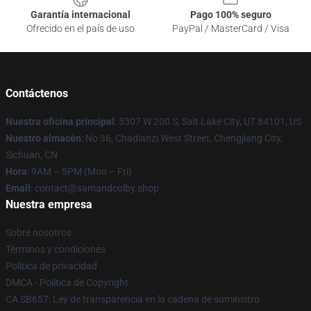
Garantía internacional
Pago 100% seguro
Ofrecido en el país de uso
PayPal / MasterCard / Visa
Contáctenos
Nuestra oficina principal
: 5307 W 200 S, Salt Lake City, UT 84101, US
Nuestro almacén
: No 36, Chadianzi West Street, Chengjiang City,
Sichuan, CN
Hora
: 9AM – 5PM (Mon – Fri)
Email
: contact@samandcolby.shop
Nuestra empresa
Sobre nosotros
Términos y condiciones
Política de privacidad
DMCA - Política de Copyright
CA SB657: Ley de transparencia en la cadena de suministro