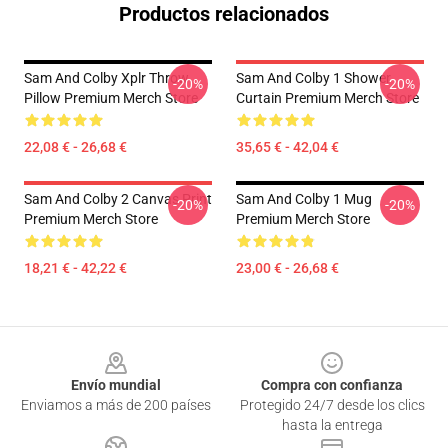
Productos relacionados
Sam And Colby Xplr Throw
Sam And Colby 1 Shower
-20%
-20%
Pillow Premium Merch Store
Curtain Premium Merch Store
22,08 € - 26,68 €
35,65 € - 42,04 €
Sam And Colby 2 Canvas Print
Sam And Colby 1 Mug
-20%
-20%
Premium Merch Store
Premium Merch Store
18,21 € - 42,22 €
23,00 € - 26,68 €
Footer
Envío mundial
Compra con confianza
Enviamos a más de 200 países
Protegido 24/7 desde los clics
hasta la entrega