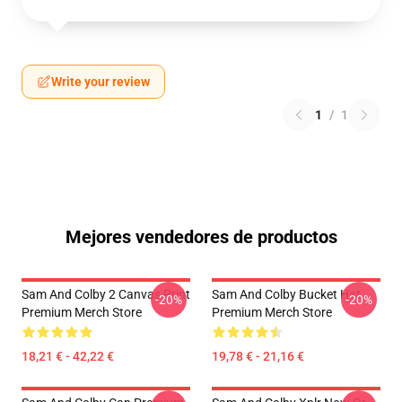
Write your review
1
/
1
Mejores vendedores de productos
Sam And Colby 2 Canvas Print
Sam And Colby Bucket Hat
-20%
-20%
Premium Merch Store
Premium Merch Store
18,21 € - 42,22 €
19,78 € - 21,16 €