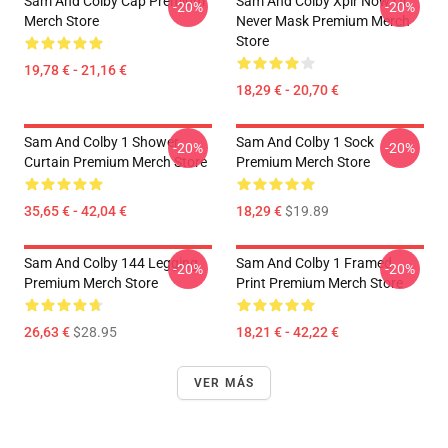
Sam And Colby Cap Premium
Sam And Colby Xplr Now Or
-20%
-20%
Merch Store
Never Mask Premium Merch
Store
19,78 € - 21,16 €
18,29 € - 20,70 €
Sam And Colby 1 Shower
Sam And Colby 1 Sock
-20%
-20%
Curtain Premium Merch Store
Premium Merch Store
35,65 € - 42,04 €
18,29 €
$19.89
Sam And Colby 144 Legging
Sam And Colby 1 Framed
-20%
-20%
Premium Merch Store
Print Premium Merch Store
26,63 €
$28.95
18,21 € - 42,22 €
VER MÁS