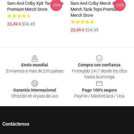
Sam And Colby Xplr Tank Tops
Sam And Colby Merch Xplr
-20%
-20%
Premium Merch Store
Merch Tank Tops Premium
Merch Store
22,49 €
$24.45
22,49 €
$24.45
Footer
Envío mundial
Compra con confianza
Enviamos a más de 200 países
Protegido 24/7 desde los clics
hasta la entrega
Garantía internacional
Pago 100% seguro
Ofrecido en el país de uso
PayPal / MasterCard / Visa
Contáctenos