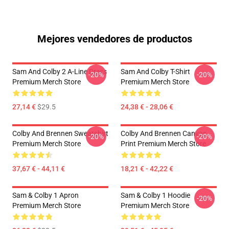
Mejores vendedores de productos
Sam And Colby 2 A-Line Dress
Sam And Colby T-Shirt
-20%
-20%
Premium Merch Store
Premium Merch Store
27,14 €
$29.5
24,38 € - 28,06 €
Colby And Brennen Sweatshirt
Colby And Brennen Canvas
-20%
-20%
Premium Merch Store
Print Premium Merch Store
37,67 € - 44,11 €
18,21 € - 42,22 €
Sam & Colby 1 Apron
Sam & Colby 1 Hoodie
-20%
Premium Merch Store
Premium Merch Store