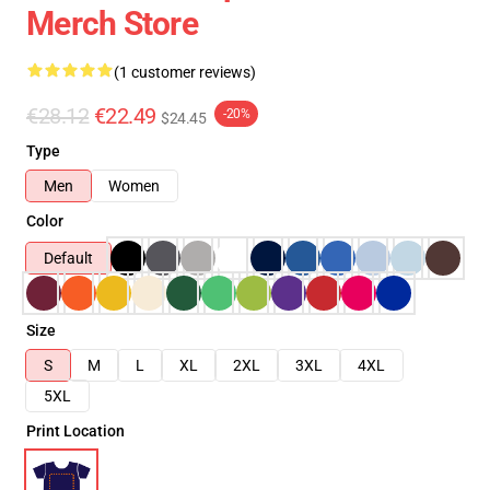
Merch Store
(1 customer reviews)
€28.12
€22.49
-20%
$24.45
Type
Men
Women
Color
Default
Size
S
M
L
XL
2XL
3XL
4XL
5XL
Print Location