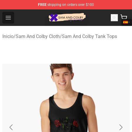
FREE
shipping on orders over $100
Sam And Colby Shop - Official Sam And Colby Merchandi
Open menu
Inicio
/
Sam And Colby Cloth
/
Sam And Colby Tank Tops