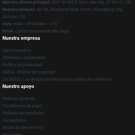
Nuestra oficina principal
: 5307 W 200 S, Salt Lake City, UT 84101, US
Nuestro almacén
: No 36, Chadianzi West Street, Chengjiang City,
Sichuan, CN
Hora
: 9AM – 5PM (Mon – Fri)
Email
: contact@samandcolby.shop
Nuestra empresa
Sobre nosotros
Términos y condiciones
Política de privacidad
DMCA - Política de Copyright
CA SB657: Ley de transparencia en la cadena de suministro
Nuestro apoyo
Políticas de envío
Condiciones de pago
Políticas de reembolso
Contáctenos
Ayuda al cliente (FAQ)
Mayorista