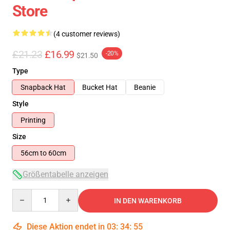
Store
(4 customer reviews)
£21.23
£16.99
-20%
$21.50
Type
Snapback Hat
Bucket Hat
Beanie
Style
Printing
Size
56cm to 60cm
Größentabelle anzeigen
Quantity
IN DEN WARENKORB
Diese Aktion endet in
03
:
34
:
54