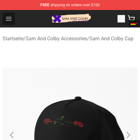
FREE
shipping on orders over $100
Sam And Colby Shop - Official Sam And Colby Merchandi
Open menu
Startseite
/
Sam And Colby Accessories
/
Sam And Colby Cap