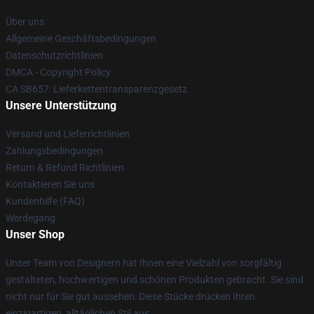
Über uns
Allgemeine Geschäftsbedingungen
Datenschutzrichtlinien
DMCA - Copyright Policy
CA SB657: Lieferkettentransparenzgesetz
Unsere Unterstützung
Versand und Lieferrichtlinien
Zahlungsbedingungen
Return & Refund Richtlinien
Kontaktieren Sie uns
Kundenhilfe (FAQ)
Werdegang
Unser Shop
Unser Team von Designern hat Ihnen eine Vielzahl von sorgfältig
gestalteten, hochwertigen und schönen Produkten gebracht. Sie sind
nicht nur für Sie gut aussehen: Diese Stücke drücken Ihren
einzigartigen, alltäglichen Stil aus.