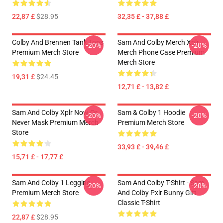
22,87 £
$28.95
32,35 £ - 37,88 £
Colby And Brennen Tank Tops
Sam And Colby Merch Xplr
-20%
-20%
Premium Merch Store
Merch Phone Case Premium
Merch Store
19,31 £
$24.45
12,71 £ - 13,82 £
Sam And Colby Xplr Now Or
Sam & Colby 1 Hoodie
-20%
-20%
Never Mask Premium Merch
Premium Merch Store
Store
33,93 £ - 39,46 £
15,71 £ - 17,77 £
Sam And Colby 1 Legging
Sam And Colby T-Shirt - Sam
-20%
-20%
Premium Merch Store
And Colby Pxlr Bunny Gift
Classic T-Shirt
22,87 £
$28.95