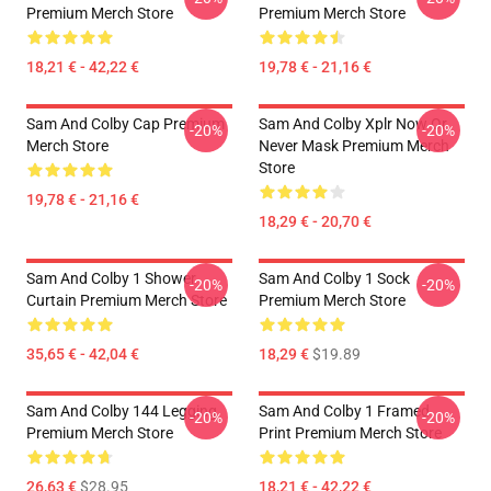
Premium Merch Store
Premium Merch Store
18,21 € - 42,22 €
19,78 € - 21,16 €
Sam And Colby Cap Premium
Sam And Colby Xplr Now Or
-20%
-20%
Merch Store
Never Mask Premium Merch
Store
19,78 € - 21,16 €
18,29 € - 20,70 €
Sam And Colby 1 Shower
Sam And Colby 1 Sock
-20%
-20%
Curtain Premium Merch Store
Premium Merch Store
35,65 € - 42,04 €
18,29 €
$19.89
Sam And Colby 144 Legging
Sam And Colby 1 Framed
-20%
-20%
Premium Merch Store
Print Premium Merch Store
26,63 €
$28.95
18,21 € - 42,22 €