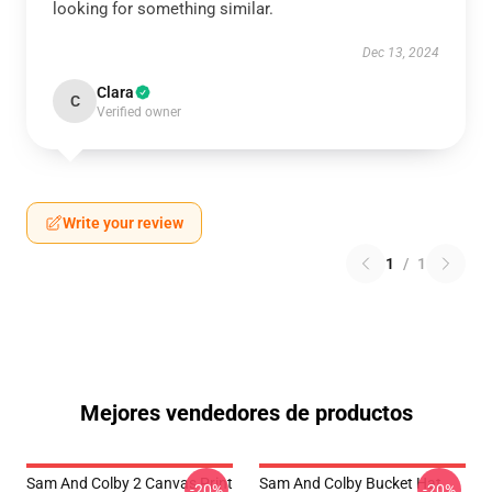
looking for something similar.
Dec 13, 2024
Clara
C
Verified owner
Write your review
1
/
1
Mejores vendedores de productos
Sam And Colby 2 Canvas Print
Sam And Colby Bucket Hat
-20%
-20%