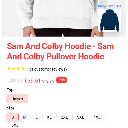
blank template
Sam And Colby Hoodie - Sam
And Colby Pullover Hoodie
(1 customer reviews)
€49.39
€39.51
-20%
$42.95
Type
Unisex
Size
S
M
L
XL
2XL
3XL
4XL
5XL