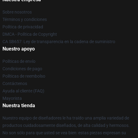
Sobre nosotros
Términos y condiciones
Política de privacidad
DMCA - Política de Copyright
CA SB657: Ley de transparencia en la cadena de suministro
Nuestro apoyo
Políticas de envío
Condiciones de pago
Políticas de reembolso
Contáctenos
Ayuda al cliente (FAQ)
Mayorista
Nuestra tienda
Nuestro equipo de diseñadores le ha traído una amplia variedad de
productos cuidadosamente diseñados, de alta calidad y hermosos.
No son sólo para que usted se vea bien: estas piezas expresan su