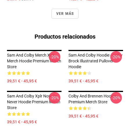
VER MÁS
Productos relacionados
Sam And Colby Merch Xplr
Sam And Colby Hoodie - Colby
-20%
-20%
Merch Hoodie Premium Merch
Brock Illustrated Pullover
Store
Hoodie
39,51 € - 45,95 €
39,51 € - 45,95 €
Sam And Colby Xplr Now Or
Colby And Brennen Hoodie
-20%
-20%
Never Hoodie Premium Merch
Premium Merch Store
Store
39,51 € - 45,95 €
39,51 € - 45,95 €