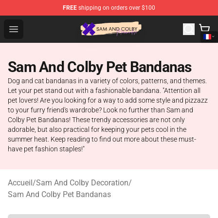
FREE
shipping on orders over $100
Sam And Colby Shop - Official Sam And Colby Merchandi
Open menu
Sam And Colby Pet Bandanas
Dog and cat bandanas in a variety of colors, patterns, and themes.
Let your pet stand out with a fashionable bandana. "Attention all
pet lovers! Are you looking for a way to add some style and pizzazz
to your furry friend's wardrobe? Look no further than Sam and
Colby Pet Bandanas! These trendy accessories are not only
adorable, but also practical for keeping your pets cool in the
summer heat. Keep reading to find out more about these must-
have pet fashion staples!"
Accueil
/
Sam And Colby Decoration
/
Sam And Colby Pet Bandanas