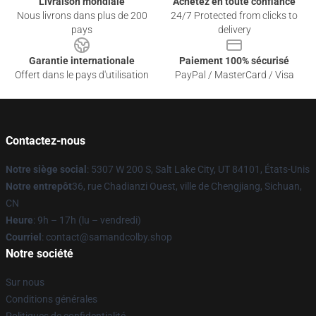
Livraison mondiale
Achetez en toute confiance
Nous livrons dans plus de 200
24/7 Protected from clicks to
pays
delivery
Garantie internationale
Paiement 100% sécurisé
Offert dans le pays d'utilisation
PayPal / MasterCard / Visa
Contactez-nous
Notre siège social
: 5307 W 200 S, Salt Lake City, UT 84101, États-Unis
Notre entrepôt
36, rue Chadianzi Ouest, ville de Chengjiang, Sichuan,
CN
Heure
: 9h – 17h (lu – vendredi)
Courriel
: contact@samandcolby.shop
Notre société
Sur nous
Conditions générales