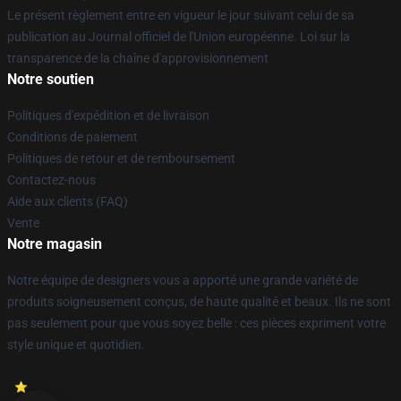
Le présent règlement entre en vigueur le jour suivant celui de sa
publication au Journal officiel de l'Union européenne. Loi sur la
transparence de la chaîne d'approvisionnement
Notre soutien
Politiques d'expédition et de livraison
Conditions de paiement
Politiques de retour et de remboursement
Contactez-nous
Aide aux clients (FAQ)
Vente
Notre magasin
Notre équipe de designers vous a apporté une grande variété de
produits soigneusement conçus, de haute qualité et beaux. Ils ne sont
pas seulement pour que vous soyez belle : ces pièces expriment votre
style unique et quotidien.