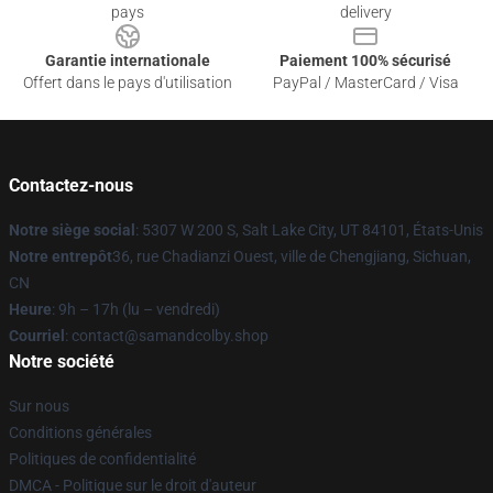
pays
delivery
Garantie internationale
Paiement 100% sécurisé
Offert dans le pays d'utilisation
PayPal / MasterCard / Visa
Contactez-nous
Notre siège social
: 5307 W 200 S, Salt Lake City, UT 84101, États-Unis
Notre entrepôt
36, rue Chadianzi Ouest, ville de Chengjiang, Sichuan,
CN
Heure
: 9h – 17h (lu – vendredi)
Courriel
: contact@samandcolby.shop
Notre société
Sur nous
Conditions générales
Politiques de confidentialité
DMCA - Politique sur le droit d'auteur