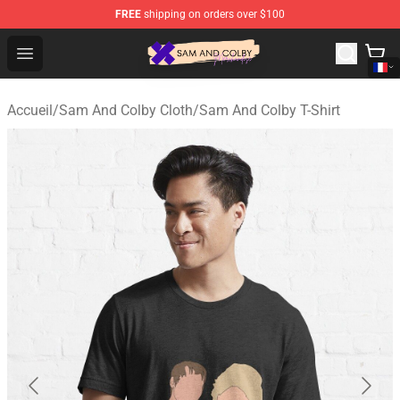
FREE
shipping on orders over $100
Sam And Colby Shop - Official Sam And Colby Merchandi
Open menu
Accueil
/
Sam And Colby Cloth
/
Sam And Colby T-Shirt