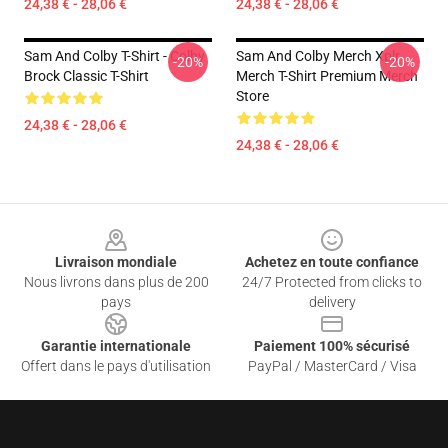
24,38 € - 28,06 €
24,38 € - 28,06 €
Sam And Colby T-Shirt - Colby
Sam And Colby Merch Xplr
-20%
-20%
Brock Classic T-Shirt
Merch T-Shirt Premium Merch
Store
24,38 € - 28,06 €
24,38 € - 28,06 €
Footer
Livraison mondiale
Achetez en toute confiance
Nous livrons dans plus de 200
24/7 Protected from clicks to
pays
delivery
Garantie internationale
Paiement 100% sécurisé
Offert dans le pays d'utilisation
PayPal / MasterCard / Visa