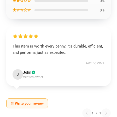
★★☆☆☆
0%
★☆☆☆☆
0%
This item is worth every penny. It’s durable, efficient,
and performs just as expected.
Dec 17, 2024
John
J
Verified owner
Write your review
1
/
1