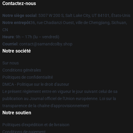
Contactez-nous
Notre siège social
: 5307 W 200 S, Salt Lake City, UT 84101, États-Unis
Notre entrepôt
36, rue Chadianzi Ouest, ville de Chengjiang, Sichuan,
CN
Heure
: 9h – 17h (lu – vendredi)
Courriel
: contact@samandcolby.shop
Notre société
Sur nous
Conditions générales
Politiques de confidentialité
DMCA - Politique sur le droit d'auteur
Le présent règlement entre en vigueur le jour suivant celui de sa
publication au Journal officiel de l'Union européenne. Loi sur la
transparence de la chaîne d'approvisionnement
Notre soutien
Politiques d'expédition et de livraison
Conditions de paiement