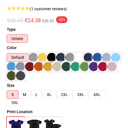
(1 customer reviews)
€30.48
€24.38
-20%
$26.50
Type
Unisex
Color
Default
Size
S
M
L
XL
2XL
3XL
4XL
5XL
Print Location