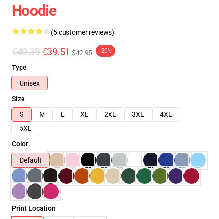
Hoodie
(5 customer reviews)
€49.39
€39.51
-20%
$42.95
Type
Unisex
Size
S
M
L
XL
2XL
3XL
4XL
5XL
Color
Default
Print Location