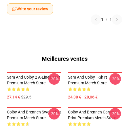
Write your review
1
/
1
Meilleures ventes
Sam And Colby 2 A-Line Dress
Sam And Colby T-Shirt
-20%
-20%
Premium Merch Store
Premium Merch Store
27,14 €
$29.5
24,38 € - 28,06 €
Colby And Brennen Sweatshirt
Colby And Brennen Canvas
-20%
-20%
Premium Merch Store
Print Premium Merch Store