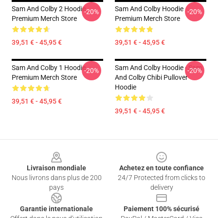
Sam And Colby 2 Hoodie
Sam And Colby Hoodie
-20%
-20%
Premium Merch Store
Premium Merch Store
39,51 € - 45,95 €
39,51 € - 45,95 €
Sam And Colby 1 Hoodie
Sam And Colby Hoodie - Sam
-20%
-20%
Premium Merch Store
And Colby Chibi Pullover
Hoodie
39,51 € - 45,95 €
39,51 € - 45,95 €
Footer
Livraison mondiale
Achetez en toute confiance
Nous livrons dans plus de 200
24/7 Protected from clicks to
pays
delivery
Garantie internationale
Paiement 100% sécurisé