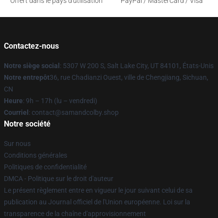
Offert dans le pays d'utilisation
PayPal / MasterCard / Visa
Contactez-nous
Notre siège social
: 5307 W 200 S, Salt Lake City, UT 84101, États-Unis
Notre entrepôt
36, rue Chadianzi Ouest, ville de Chengjiang, Sichuan,
CN
Heure
: 9h – 17h (lu – vendredi)
Courriel
: contact@samandcolby.shop
Notre société
Sur nous
Conditions générales
Politiques de confidentialité
DMCA - Politique sur le droit d'auteur
Le présent règlement entre en vigueur le jour suivant celui de sa
publication au Journal officiel de l'Union européenne. Loi sur la
transparence de la chaîne d'approvisionnement