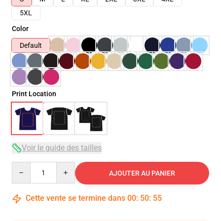
5XL
Color
Default
Print Location
Voir le guide des tailles
Quantity
AJOUTER AU PANIER
Cette vente se termine dans
00
:
50
:
54