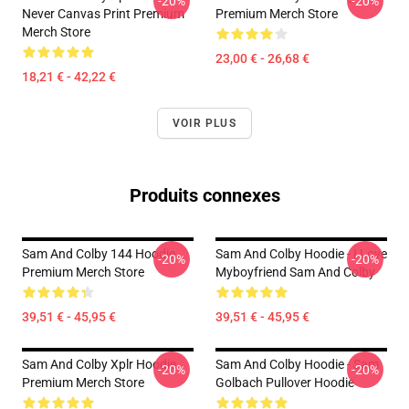
-20%
-20%
Never Canvas Print Premium
Premium Merch Store
Merch Store
23,00 € - 26,68 €
18,21 € - 42,22 €
VOIR PLUS
Produits connexes
Sam And Colby 144 Hoodie
Sam And Colby Hoodie - I Love
-20%
-20%
Premium Merch Store
Myboyfriend Sam And Colby
39,51 € - 45,95 €
39,51 € - 45,95 €
Sam And Colby Xplr Hoodie
Sam And Colby Hoodie - Sam
-20%
-20%
Premium Merch Store
Golbach Pullover Hoodie