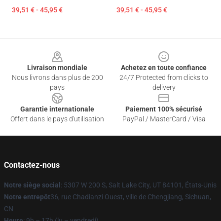
39,51 € - 45,95 €
39,51 € - 45,95 €
Footer
Livraison mondiale
Achetez en toute confiance
Nous livrons dans plus de 200
24/7 Protected from clicks to
pays
delivery
Garantie internationale
Paiement 100% sécurisé
Offert dans le pays d'utilisation
PayPal / MasterCard / Visa
Contactez-nous
Notre siège social
: 5307 W 200 S, Salt Lake City, UT 84101, États-Unis
Notre entrepôt
36, rue Chadianzi Ouest, ville de Chengjiang, Sichuan,
CN
Heure
: 9h – 17h (lu – vendredi)