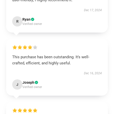
user-friendly; I highly recommend it.
Dec 17, 2024
Ryan
R
Verified owner
This purchase has been outstanding. It’s well-
crafted, efficient, and highly useful.
Dec 16, 2024
Joseph
J
Verified owner