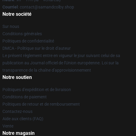
Courriel
: contact@samandcolby.shop
Notre société
Sur nous
Conditions générales
Politiques de confidentialité
DMCA - Politique sur le droit d'auteur
Le présent règlement entre en vigueur le jour suivant celui de sa
publication au Journal officiel de l'Union européenne. Loi sur la
transparence de la chaîne d'approvisionnement
Notre soutien
Politiques d'expédition et de livraison
Conditions de paiement
Politiques de retour et de remboursement
Contactez-nous
Aide aux clients (FAQ)
Vente
Notre magasin