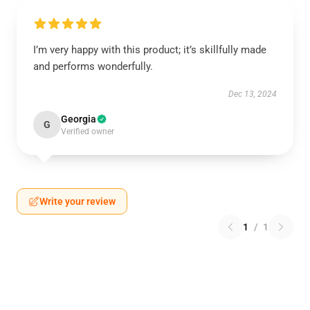
I’m very happy with this product; it’s skillfully made
and performs wonderfully.
Dec 13, 2024
Georgia
G
Verified owner
Write your review
1
/
1