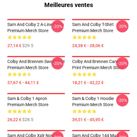
Meilleures ventes
Sam And Colby 2 A-Line Dress
Sam And Colby T-Shirt
-20%
-20%
Premium Merch Store
Premium Merch Store
27,14 €
$29.5
24,38 € - 28,06 €
Colby And Brennen Sweatshirt
Colby And Brennen Canvas
-20%
-20%
Premium Merch Store
Print Premium Merch Store
37,67 € - 44,11 €
18,21 € - 42,22 €
Sam & Colby 1 Apron
Sam & Colby 1 Hoodie
-20%
Premium Merch Store
Premium Merch Store
26,22 €
$28.5
39,51 € - 45,95 €
Sam And Colby Xplr Now Or
Sam And Colby 144 Mug