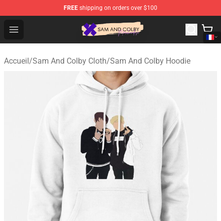
FREE
shipping on orders over $100
Sam And Colby Shop - Official Sam And Colby Merchandi
Open menu
Accueil
/
Sam And Colby Cloth
/
Sam And Colby Hoodie