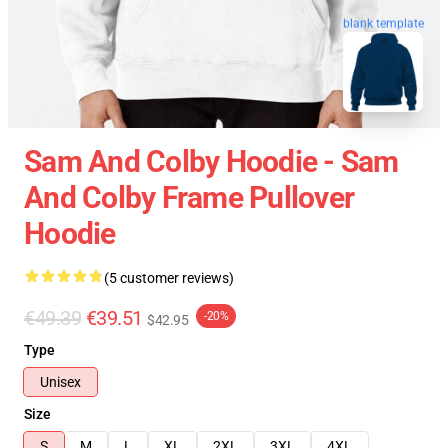
blank template
Sam And Colby Hoodie - Sam
And Colby Frame Pullover
Hoodie
(5 customer reviews)
€49.39
€39.51
-20%
$42.95
Type
Unisex
Size
S
M
L
XL
2XL
3XL
4XL