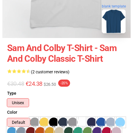
blank template
Sam And Colby T-Shirt - Sam
And Colby Classic T-Shirt
(2 customer reviews)
€30.48
€24.38
-20%
$26.50
Type
Unisex
Color
Default