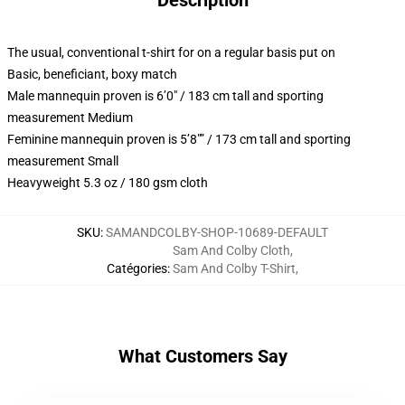
Description
The usual, conventional t-shirt for on a regular basis put on
Basic, beneficiant, boxy match
Male mannequin proven is 6’0″ / 183 cm tall and sporting
measurement Medium
Feminine mannequin proven is 5’8″” / 173 cm tall and sporting
measurement Small
Heavyweight 5.3 oz / 180 gsm cloth
SKU
:
SAMANDCOLBY-SHOP-10689-DEFAULT
Sam And Colby Cloth
,
Catégories
:
Sam And Colby T-Shirt
,
What Customers Say