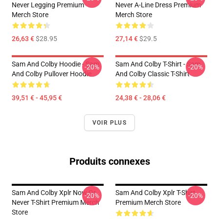
Never Legging Premium
Never A-Line Dress Premium
Merch Store
Merch Store
26,63 €
$28.95
27,14 €
$29.5
Sam And Colby Hoodie - Sam
Sam And Colby T-Shirt - Sam
-20%
-20%
And Colby Pullover Hoodie
And Colby Classic T-Shirt
39,51 € - 45,95 €
24,38 € - 28,06 €
VOIR PLUS
Produits connexes
Sam And Colby Xplr Now Or
Sam And Colby Xplr T-Shirt
-20%
-20%
Never T-Shirt Premium Merch
Premium Merch Store
Store