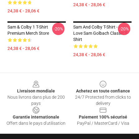
24,38 € - 28,06 €
24,38 € - 28,06 €
Sam & Colby 1 T-Shirt
Sam And Colby T-Shirt - I ♡
-20%
-20%
Premium Merch Store
Love Sam Golbach Classic T-
Shirt
24,38 € - 28,06 €
24,38 € - 28,06 €
Footer
Livraison mondiale
Achetez en toute confiance
Nous livrons dans plus de 200
24/7 Protected from clicks to
pays
delivery
Garantie internationale
Paiement 100% sécurisé
Offert dans le pays d'utilisation
PayPal / MasterCard / Visa