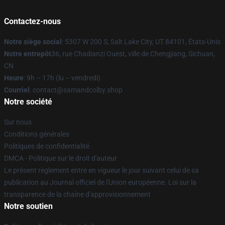
Contactez-nous
Notre siège social
: 5307 W 200 S, Salt Lake City, UT 84101, États-Unis
Notre entrepôt
36, rue Chadianzi Ouest, ville de Chengjiang, Sichuan,
CN
Heure
: 9h – 17h (lu – vendredi)
Courriel
: contact@samandcolby.shop
Notre société
Sur nous
Conditions générales
Politiques de confidentialité
DMCA - Politique sur le droit d'auteur
Le présent règlement entre en vigueur le jour suivant celui de sa
publication au Journal officiel de l'Union européenne. Loi sur la
transparence de la chaîne d'approvisionnement
Notre soutien