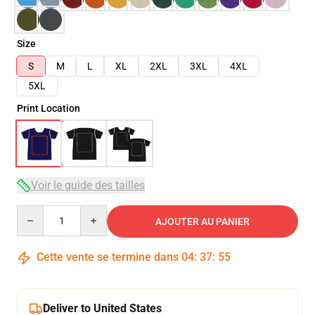
Size
S
M
L
XL
2XL
3XL
4XL
5XL
Print Location
Voir le guide des tailles
Quantity
AJOUTER AU PANIER
Cette vente se termine dans
04
:
37
:
54
Deliver to United States