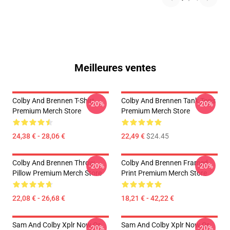
Meilleures ventes
Colby And Brennen T-Shirt
Colby And Brennen Tank Tops
-20%
-20%
Premium Merch Store
Premium Merch Store
24,38 € - 28,06 €
22,49 €
$24.45
Colby And Brennen Throw
Colby And Brennen Framed
-20%
-20%
Pillow Premium Merch Store
Print Premium Merch Store
22,08 € - 26,68 €
18,21 € - 42,22 €
Sam And Colby Xplr Now Or
Sam And Colby Xplr Now Or
-20%
-20%