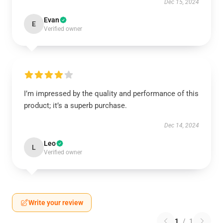
Dec 15, 2024
Evan
E
Verified owner
I’m impressed by the quality and performance of this
product; it’s a superb purchase.
Dec 14, 2024
Leo
L
Verified owner
Write your review
1
/
1