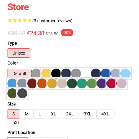
Store
(3 customer reviews)
€30.48
€24.38
-20%
$26.50
Type
Unisex
Color
Default
Size
S
M
L
XL
2XL
3XL
4XL
5XL
Print Location