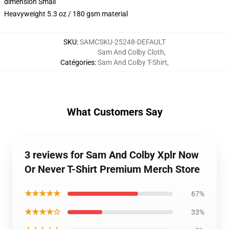
dimension Small
Heavyweight 5.3 oz / 180 gsm material
SKU
:
SAMCSKU-25248-DEFAULT
Sam And Colby Cloth
,
Catégories
:
Sam And Colby T-Shirt
,
What Customers Say
3 reviews for Sam And Colby Xplr Now
Or Never T-Shirt Premium Merch Store
★★★★★
67%
★★★★☆
33%