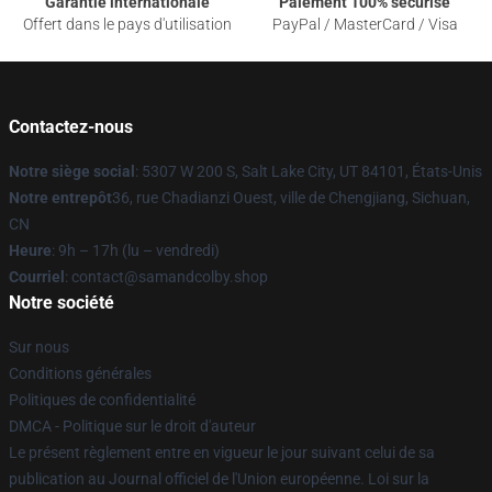
Garantie internationale
Paiement 100% sécurisé
Offert dans le pays d'utilisation
PayPal / MasterCard / Visa
Contactez-nous
Notre siège social
: 5307 W 200 S, Salt Lake City, UT 84101, États-Unis
Notre entrepôt
36, rue Chadianzi Ouest, ville de Chengjiang, Sichuan,
CN
Heure
: 9h – 17h (lu – vendredi)
Courriel
: contact@samandcolby.shop
Notre société
Sur nous
Conditions générales
Politiques de confidentialité
DMCA - Politique sur le droit d'auteur
Le présent règlement entre en vigueur le jour suivant celui de sa
publication au Journal officiel de l'Union européenne. Loi sur la