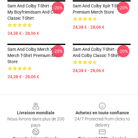
Sam And Colby T-Shirt - I Love
Sam And Colby Xplr T-Shirt
-20%
-20%
My Boyfriendsam And Colby
Premium Merch Store
Classic T-Shirt
24,38 € - 28,06 €
24,38 € - 28,06 €
Sam And Colby Merch Xplr
Sam And Colby T-Shirt - Sam
-20%
-20%
Merch T-Shirt Premium Merch
And Colby Classic T-Shirt
Store
24,38 € - 28,06 €
24,38 € - 28,06 €
Footer
Livraison mondiale
Achetez en toute confiance
Nous livrons dans plus de 200
24/7 Protected from clicks to
pays
delivery