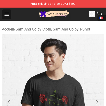
FREE
shipping on orders over $100
Sam And Colby Shop - Official Sam And Colby Merchandi
Open menu
Accueil
/
Sam And Colby Cloth
/
Sam And Colby T-Shirt