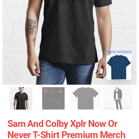
blank template
Sam And Colby Xplr Now Or
Never T-Shirt Premium Merch