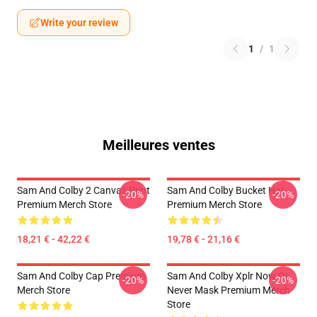
Write your review
1
/
1
Meilleures ventes
Sam And Colby 2 Canvas Print
Sam And Colby Bucket Hat
-20%
-20%
Premium Merch Store
Premium Merch Store
18,21 € - 42,22 €
19,78 € - 21,16 €
Sam And Colby Cap Premium
Sam And Colby Xplr Now Or
-20%
-20%
Merch Store
Never Mask Premium Merch
Store