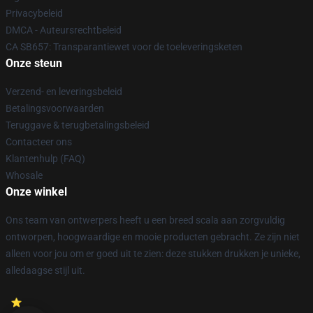
Privacybeleid
DMCA - Auteursrechtbeleid
CA SB657: Transparantiewet voor de toeleveringsketen
Onze steun
Verzend- en leveringsbeleid
Betalingsvoorwaarden
Teruggave & terugbetalingsbeleid
Contacteer ons
Klantenhulp (FAQ)
Whosale
Onze winkel
Ons team van ontwerpers heeft u een breed scala aan zorgvuldig
ontworpen, hoogwaardige en mooie producten gebracht. Ze zijn niet
alleen voor jou om er goed uit te zien: deze stukken drukken je unieke,
alledaagse stijl uit.