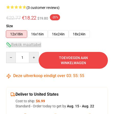
(3 customer reviews)
€22.77
€18.22
-20%
$19.80
Size
12x18in
16x16in
16x24in
18x24in
Bekijk maattabel
Quantity
TOEVOEGEN AAN
WINKELWAGEN
Deze uitverkoop eindigt over
03
:
55
:
55
Deliver to United States
Cost to ship:
$6.99
Standard - Order today to get by
Aug. 15 - Aug. 22