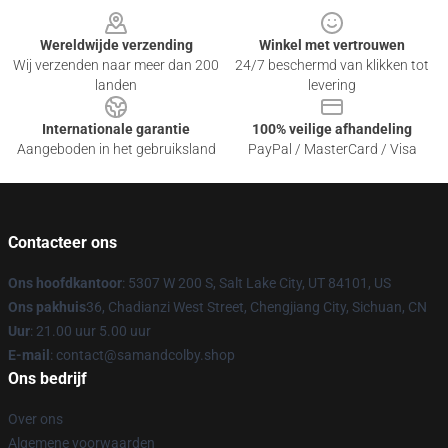
Wereldwijde verzending
Winkel met vertrouwen
Wij verzenden naar meer dan 200
24/7 beschermd van klikken tot
landen
levering
Internationale garantie
100% veilige afhandeling
Aangeboden in het gebruiksland
PayPal / MasterCard / Visa
Contacteer ons
Ons hoofdkantoor
: 5307 W 200 S, Salt Lake City, UT 84101, US
Ons pakhuis
36, Chadianzi West Street, Chengjiang City, Sichuan, CN
Uur
: 21.00 uur 5.00 uur
E-mail
: contact@samandcolby.shop
Ons bedrijf
Over ons
Algemene voorwaarden