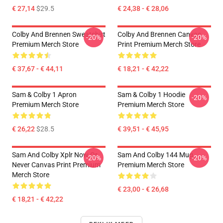
€ 27,14
$29.5
€ 24,38 - € 28,06
Colby And Brennen Sweatshirt
Colby And Brennen Canvas
-20%
-20%
Premium Merch Store
Print Premium Merch Store
€ 37,67 - € 44,11
€ 18,21 - € 42,22
Sam & Colby 1 Apron
Sam & Colby 1 Hoodie
-20%
Premium Merch Store
Premium Merch Store
€ 26,22
$28.5
€ 39,51 - € 45,95
Sam And Colby Xplr Now Or
Sam And Colby 144 Mug
-20%
-20%
Never Canvas Print Premium
Premium Merch Store
Merch Store
€ 23,00 - € 26,68
€ 18,21 - € 42,22