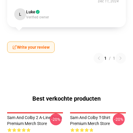
Dec 11, 2024
Luke
L
Verified owner
Write your review
1
/
1
Best verkochte producten
Sam And Colby 2 A-Line Dress
Sam And Colby T-Shirt
-20%
-20%
Premium Merch Store
Premium Merch Store