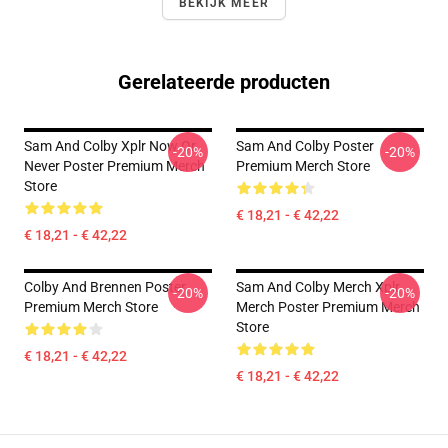
BEKIJK MEER
Gerelateerde producten
Sam And Colby Xplr Now Or
Sam And Colby Poster
-20%
-20%
Never Poster Premium Merch
Premium Merch Store
Store
€ 18,21 - € 42,22
€ 18,21 - € 42,22
Colby And Brennen Poster
Sam And Colby Merch Xplr
-20%
-20%
Premium Merch Store
Merch Poster Premium Merch
Store
€ 18,21 - € 42,22
€ 18,21 - € 42,22
Footer