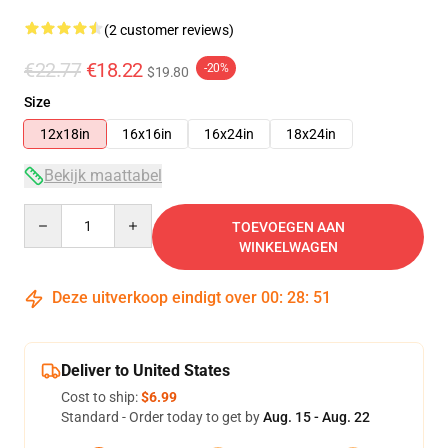
(2 customer reviews)
€22.77
€18.22
-20%
$19.80
Size
12x18in
16x16in
16x24in
18x24in
Bekijk maattabel
Quantity
TOEVOEGEN AAN
WINKELWAGEN
Deze uitverkoop eindigt over
00
:
28
:
51
Deliver to United States
Cost to ship:
$6.99
Standard - Order today to get by
Aug. 15 - Aug. 22