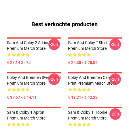
Best verkochte producten
Sam And Colby 2 A-Line Dress
Sam And Colby T-Shirt
-20%
-20%
Premium Merch Store
Premium Merch Store
€ 27,14
$29.5
€ 24,38 - € 28,06
Colby And Brennen Sweatshirt
Colby And Brennen Canvas
-20%
-20%
Premium Merch Store
Print Premium Merch Store
€ 37,67 - € 44,11
€ 18,21 - € 42,22
Sam & Colby 1 Apron
Sam & Colby 1 Hoodie
-20%
Premium Merch Store
Premium Merch Store