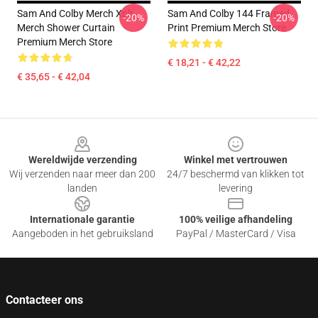
Sam And Colby Merch Xplr
Sam And Colby 144 Framed
-20%
-20%
Merch Shower Curtain
Print Premium Merch Store
Premium Merch Store
€ 18,21 - € 42,22
€ 35,65 - € 42,04
Footer
Wereldwijde verzending
Winkel met vertrouwen
Wij verzenden naar meer dan 200
24/7 beschermd van klikken tot
landen
levering
Internationale garantie
100% veilige afhandeling
Aangeboden in het gebruiksland
PayPal / MasterCard / Visa
Contacteer ons