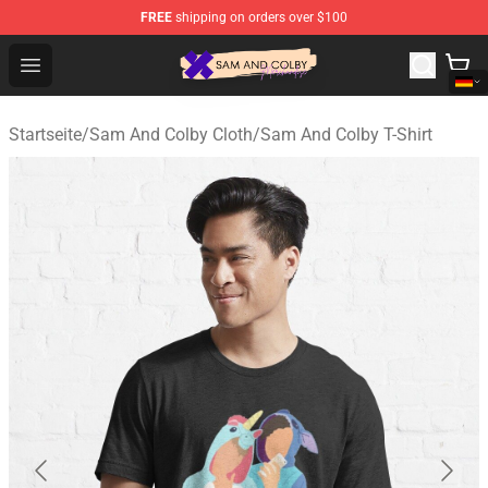
FREE
shipping on orders over $100
Sam And Colby Shop - Official Sam And Colby Merchandi
Open menu
Startseite
/
Sam And Colby Cloth
/
Sam And Colby T-Shirt