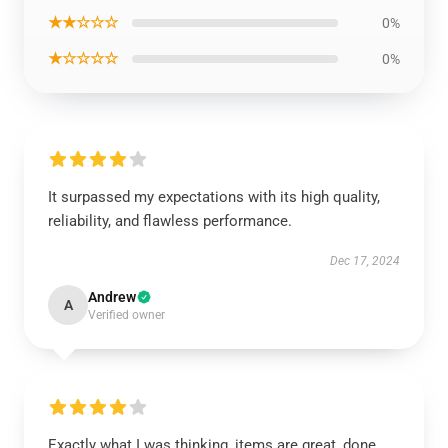
★★☆☆☆
0%
★☆☆☆☆
0%
It surpassed my expectations with its high quality,
reliability, and flawless performance.
Dec 17, 2024
Andrew
A
Verified owner
Exactly what I was thinking, items are great, done