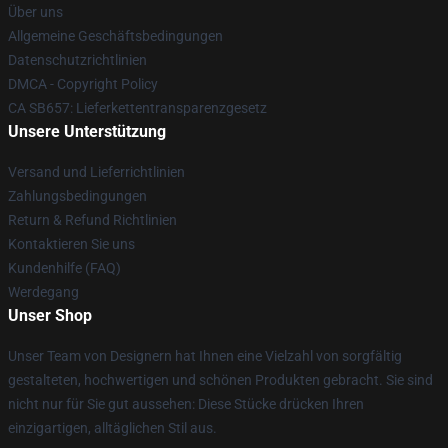
Über uns
Allgemeine Geschäftsbedingungen
Datenschutzrichtlinien
DMCA - Copyright Policy
CA SB657: Lieferkettentransparenzgesetz
Unsere Unterstützung
Versand und Lieferrichtlinien
Zahlungsbedingungen
Return & Refund Richtlinien
Kontaktieren Sie uns
Kundenhilfe (FAQ)
Werdegang
Unser Shop
Unser Team von Designern hat Ihnen eine Vielzahl von sorgfältig
gestalteten, hochwertigen und schönen Produkten gebracht. Sie sind
nicht nur für Sie gut aussehen: Diese Stücke drücken Ihren
einzigartigen, alltäglichen Stil aus.