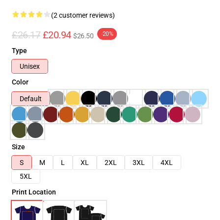
(2 customer reviews)
£26.17
£20.94
-20%
$26.50
Type
Unisex
Color
Default
Size
S
M
L
XL
2XL
3XL
4XL
5XL
Print Location