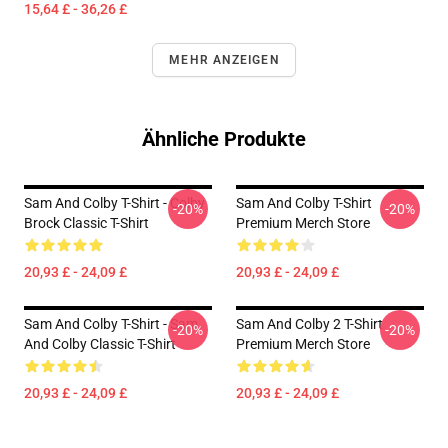
15,64 £ - 36,26 £
MEHR ANZEIGEN
Ähnliche Produkte
Sam And Colby T-Shirt - Colby
Sam And Colby T-Shirt
-20%
-20%
Brock Classic T-Shirt
Premium Merch Store
20,93 £ - 24,09 £
20,93 £ - 24,09 £
Sam And Colby T-Shirt - Sam
Sam And Colby 2 T-Shirt
-20%
-20%
And Colby Classic T-Shirt
Premium Merch Store
20,93 £ - 24,09 £
20,93 £ - 24,09 £