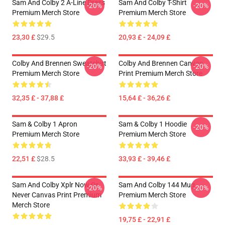
Sam And Colby 2 A-Line Dress
Sam And Colby T-Shirt
-20%
-20%
Premium Merch Store
Premium Merch Store
23,30 £
$29.5
20,93 £ - 24,09 £
Colby And Brennen Sweatshirt
Colby And Brennen Canvas
-20%
-20%
Premium Merch Store
Print Premium Merch Store
32,35 £ - 37,88 £
15,64 £ - 36,26 £
Sam & Colby 1 Apron
Sam & Colby 1 Hoodie
-20%
Premium Merch Store
Premium Merch Store
22,51 £
$28.5
33,93 £ - 39,46 £
Sam And Colby Xplr Now Or
Sam And Colby 144 Mug
-20%
-20%
Never Canvas Print Premium
Premium Merch Store
Merch Store
19,75 £ - 22,91 £