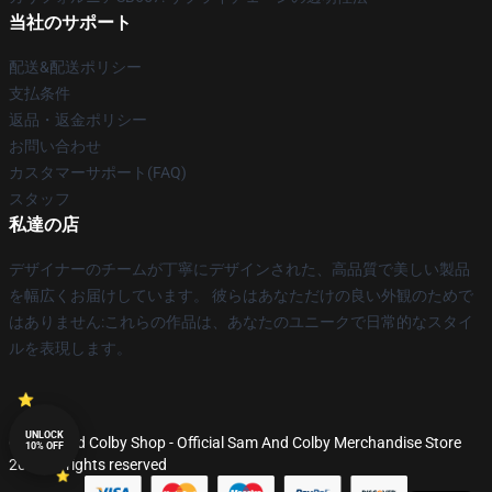
当社のサポート
配送&配送ポリシー
支払条件
返品・返金ポリシー
お問い合わせ
カスタマーサポート(FAQ)
スタッフ
私達の店
デザイナーのチームが丁寧にデザインされた、高品質で美しい製品
を幅広くお届けしています。 彼らはあなただけの良い外観のためで
はありません:これらの作品は、あなたのユニークで日常的なスタイ
ルを表現します。
UNLOCK
© Sam And Colby Shop - Official Sam And Colby Merchandise Store
10% OFF
2026 all rights reserved