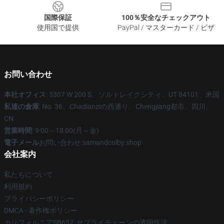
国際保証
100％安全なチェックアウト
使用国で提供
PayPal / マスターカード / ビザ
お問い合わせ
本社オフィス
: 5307 W 200 S、ソルトレイクシティ、UT 84101、米国
私達の倉庫
: No. 36、Chadianziの西通り、Chengjiang都市、四川、
CN
営業時間
: 9:00～18:00(月～金)
電子メール
お問い合わせ:samandcolby.shop
会社案内
私たちについて
利用規約
プライバシーポリシー
DMCA - 著作権ポリシー
カリフォルニアSB657: サプライチェーンの透明性法