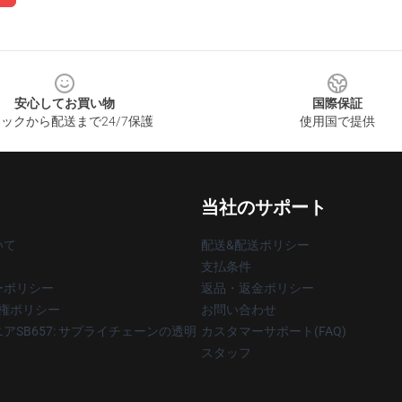
安心してお買い物
国際保証
ックから配送まで24/7保護
使用国で提供
当社のサポート
いて
配送&配送ポリシー
支払条件
ーポリシー
返品・返金ポリシー
著作権ポリシー
お問い合わせ
アSB657: サプライチェーンの透明
カスタマーサポート(FAQ)
スタッフ