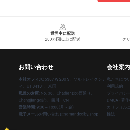
Footer
世界中に配送
200カ国以上に配送
クリ
お問い合わせ
会社案内
本社オフィス
: 5307 W 200 S、ソルトレイクシテ
私たちにつ
ィ、UT 84101、米国
利用規約
私達の倉庫
: No. 36、Chadianziの西通り、
プライバシ
Chengjiang都市、四川、CN
DMCA - 
営業時間
: 9:00～18:00(月～金)
カリフォルニ
電子メール
お問い合わせ:samandcolby.shop
性法