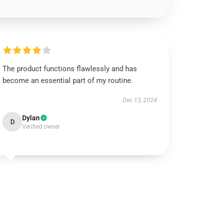
The product functions flawlessly and has
become an essential part of my routine.
Dec 13, 2024
Dylan
D
Verified owner