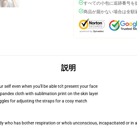
すべての小包に追跡番号を
商品が届かない場合は全額
説明
 self even when you'll be able to't present your face
pandex cloth with sublimation print on the skin layer
ggles for adjusting the straps for a cosy match
ody who has bother respiration or who's unconscious, incapacitated or in