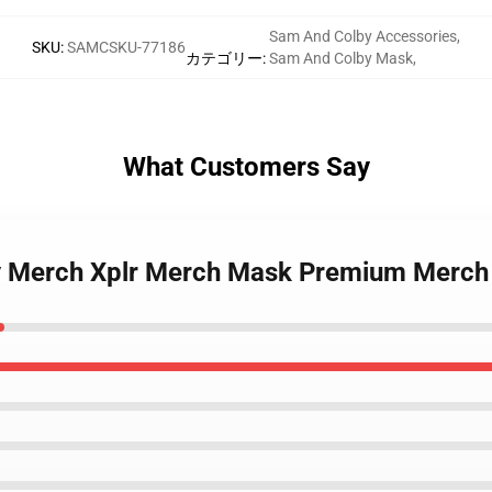
Sam And Colby Accessories
,
SKU
:
SAMCSKU-77186
カテゴリー
:
Sam And Colby Mask
,
What Customers Say
y Merch Xplr Merch Mask Premium Merch