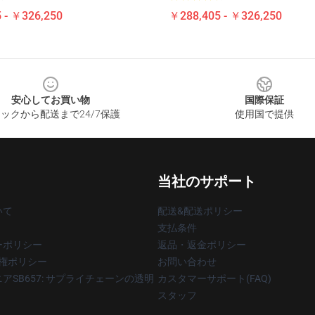
 - ￥326,250
￥288,405 - ￥326,250
安心してお買い物
国際保証
ックから配送まで24/7保護
使用国で提供
当社のサポート
いて
配送&配送ポリシー
支払条件
ーポリシー
返品・返金ポリシー
著作権ポリシー
お問い合わせ
アSB657: サプライチェーンの透明
カスタマーサポート(FAQ)
スタッフ