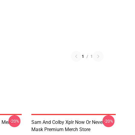
1
/
1
-20%
-20%
 Merch
Sam And Colby Xplr Now Or Never
Mask Premium Merch Store