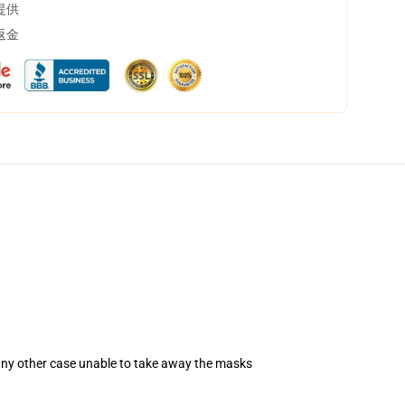
提供
返金
 any other case unable to take away the masks