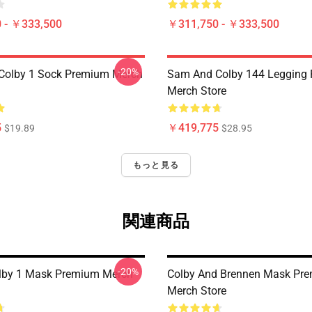
 - ￥333,500
￥311,750 - ￥333,500
-20%
Colby 1 Sock Premium Merch
Sam And Colby 144 Legging
Merch Store
5
￥419,775
$19.89
$28.95
もっと見る
関連商品
-20%
lby 1 Mask Premium Merch
Colby And Brennen Mask Pr
Merch Store