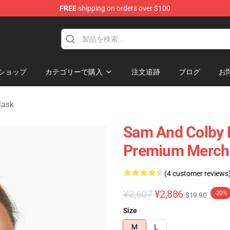
FREE
shipping on orders over $100
ndise Store
ショップ
カテゴリーで購入
注文追跡
ブログ
お
Mask
Sam And Colby 
Premium Merch 
(4 customer reviews
¥3,607
¥2,886
-20%
$19.90
Size
M
L