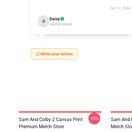
Dec 11, 2024
Daisy
D
Verified owner
Write your review
-20%
Sam And Colby 2 Canvas Print
Sam And 
Premium Merch Store
Merch Sto