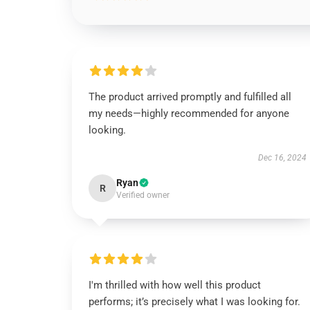
The product arrived promptly and fulfilled all
my needs—highly recommended for anyone
looking.
Dec 16, 2024
Ryan
R
Verified owner
I'm thrilled with how well this product
performs; it’s precisely what I was looking for.