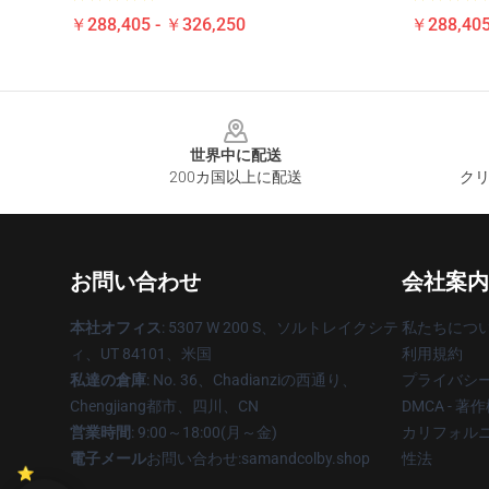
￥288,405 - ￥326,250
￥288,405
Footer
世界中に配送
200カ国以上に配送
クリ
お問い合わせ
会社案内
本社オフィス
: 5307 W 200 S、ソルトレイクシテ
私たちにつ
ィ、UT 84101、米国
利用規約
私達の倉庫
: No. 36、Chadianziの西通り、
プライバシ
Chengjiang都市、四川、CN
DMCA - 
営業時間
: 9:00～18:00(月～金)
カリフォルニ
電子メール
お問い合わせ:samandcolby.shop
性法