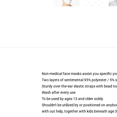
Non-medical face masks assist you specific your
Two layers of sentimental 95% polyester / 5% s
Sturdy over-the-ear elastic straps with bead to
Wash after every use
To be used by ages 13 and older solely
Shouldn't be utilized by or positioned on anyb
with out help, together with kids beneath age 3